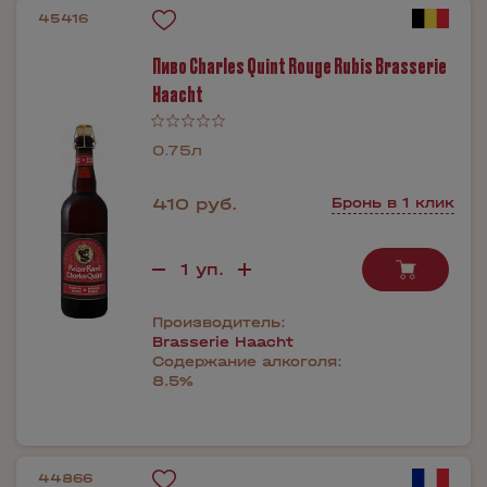
45416
Пиво Charles Quint Rouge Rubis Brasserie
Haacht
0.75л
410 руб.
Бронь в 1 клик
Производитель:
Brasserie Haacht
Содержание алкоголя:
8.5%
44866