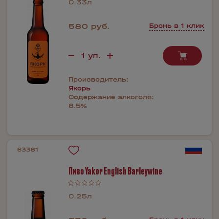
0.33л
580 руб.
Бронь в 1 клик
Производитель:
Якорь
Содержание алкоголя:
8.5%
63381
Пиво Yakor English Barleywine
0.25л