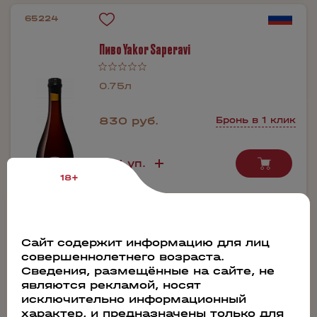
65224
Пиво Yakor Saperavi
0.75л
830 руб.
Бронь в 1 клик
18+
Производитель:
Якорь
Содержание алкоголя:
6.5%
Сайт содержит информацию для лиц
совершеннолетнего возраста.
Сведения, размещённые на сайте, не
являются рекламой, носят
исключительно информационный
74651
характер, и предназначены только для