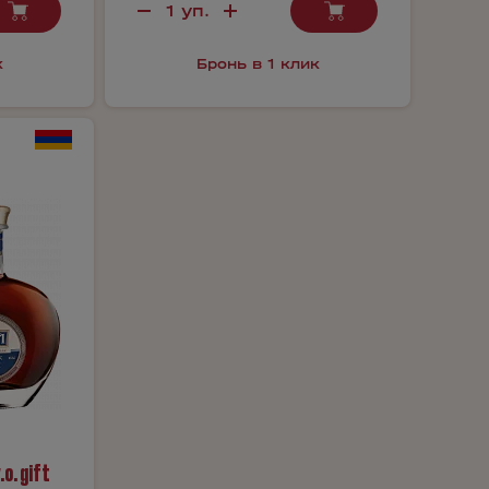
к
Бронь в 1 клик
.o. gift