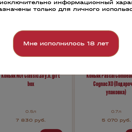
 исключительно информационный харак
азначены только для личного использ
Мне исполнилось 18 лет
Коньяк NOY Classic 20 y.o. gift
Коньяк Pascal Combea
box
Cognac XO (Подаро
упаковка)
0.5л
0.7л
7 830 руб.
5 070 руб.