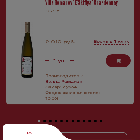
Villa Romanov "E'Skifiya" Chardonnay
0.75л
2 010 руб.
Бронь в 1 клик
Производитель:
Вилла Романов
Сахар:
сухое
Содержание алкоголя:
13.5%
18+