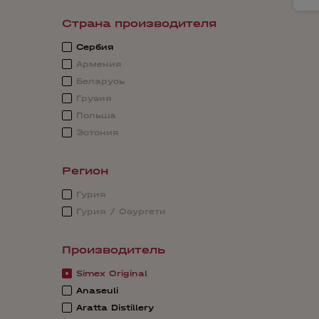
Страна производителя
Сербия
Армения
Беларусь
Грузия
Польша
Эстония
Регион
Гурия
Гурия / Озургети
Производитель
Simex Original
Anaseuli
Aratta Distillery