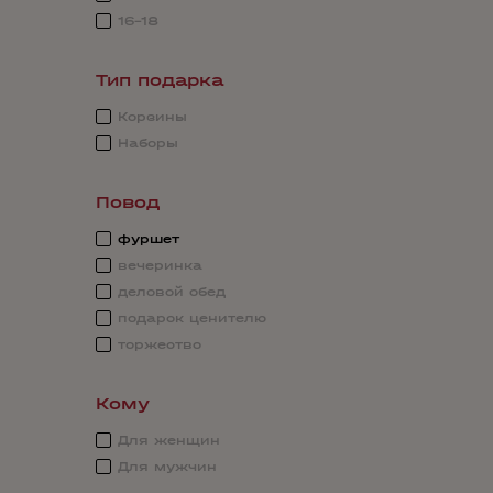
16-18
Тип подарка
Корзины
Наборы
Повод
фуршет
вечеринка
деловой обед
подарок ценителю
торжество
Кому
Для женщин
Для мужчин