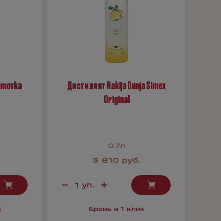
jamovka
Дистиллят Rakija Dunja Simex
Original
0.7л
3 810 руб.
к
Бронь в 1 клик