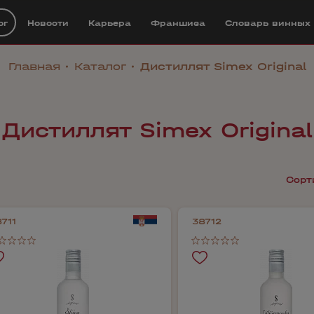
ог
Новости
Карьера
Франшиза
Cловарь винных
Главная
Каталог
Дистиллят Simex Original
Дистиллят Simex Original
Сорт
711
38712