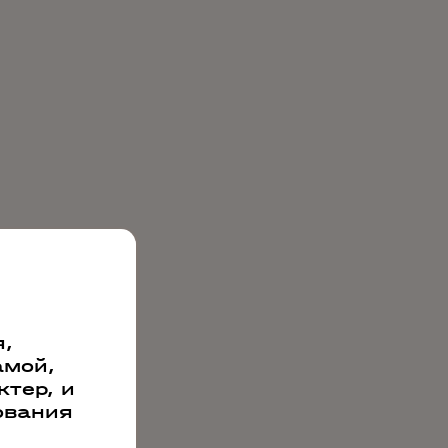
,
амой,
тер, и
ования