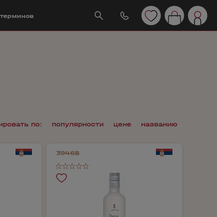
 терминов
ировать по:
популярности
цене
названию
39468