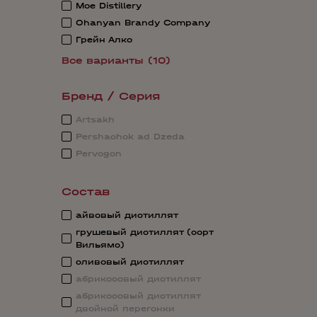
Moe Distillery
Ohanyan Brandy Company
Грейн Алко
Все варианты (10)
Бренд / Серия
Artsakh
Pershаchok ad Dzedа
Pervogon
Состав
айвовый дистиллят
грушевый дистиллят (сорт
Вильямс)
сливовый дистиллят
абрикосовый дистиллят
абрикосовый дистиллят
двойной перегонки