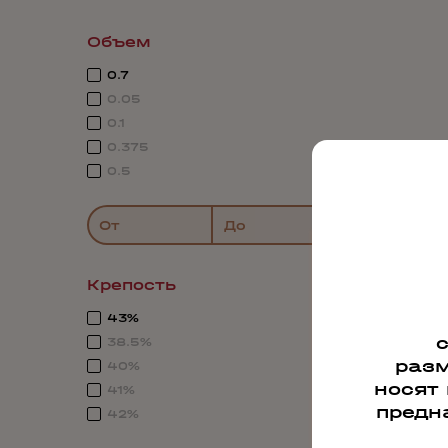
Объем
0.7
0.05
0.1
0.375
0.5
От
До
Крепость
43%
38.5%
разм
40%
носят
41%
предн
42%