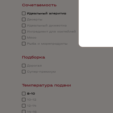
Сочетаемость
Идеальный аперитив
Десерты
Идеальный дижестив
Ингредиент для коктейлей
Мясо
Рыба и морепродукты
Подборка
Дорогая
Супер-премиум
Температура подачи
8-10
10-12
12-14
14-16