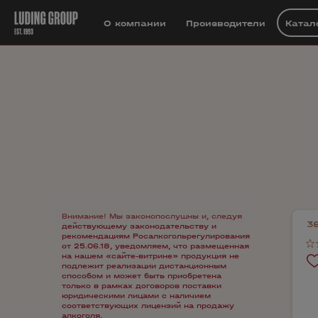
О компании
Производители
Катал
Внимание! Мы законопослушны и, следуя
38
действующему законодательству и
рекомендациям Росалкогольрегулирования
от 25.06.18, уведомляем, что размещенная
на нашем «сайте-витрине» продукция не
подлежит реализации дистанционным
способом и может быть приобретена
только в рамках договоров поставки
юридическими лицами с наличием
соответствующих лицензий на продажу
алкоголя.