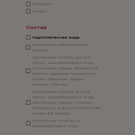
Darnley's
london
Состав
подготовленная вода
ароматные растительные
спирты
ароматные спирты дикого
терна; можжевеловых ягод;
кориандра; цедры апельсина;
кассии; дудника; мускатного
ореха; лакрицы; цедры
лимона; корицы
ароматные спирты дикого
терна; можжевеловых ягод;
кориандра; цедры лимона;
апельсина и других пряностей
(всего 28 видов)
ароматные спирты из
можжевеловых ягод