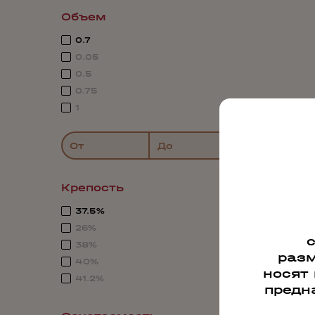
Объем
0.7
0.05
0.5
0.75
1
От
До
Крепость
37.5%
26%
38%
разм
40%
носят
41.2%
предн