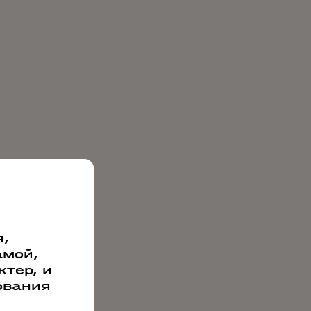
,
амой,
тер, и
ования