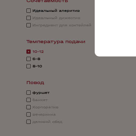
Сочетаемость
Идеальный аперитив
Идеальный дижестив
Ингредиент для коктейлей
Температура подачи
10-12
6-8
8-10
Повод
фуршет
Банкет
Корпоратив
вечеринка
деловой обед