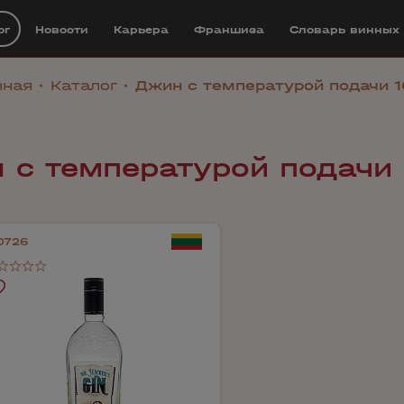
ог
Новости
Карьера
Франшиза
Cловарь винных
вная
Каталог
Джин с температурой подачи 1
 с температурой подачи 
0726