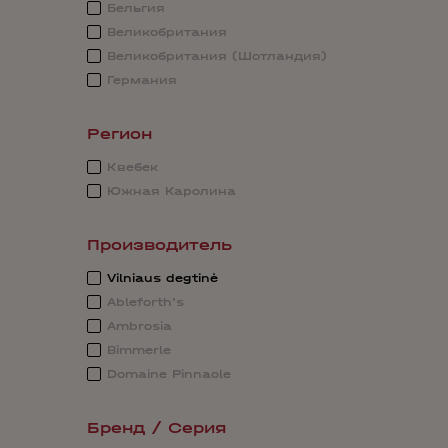
Бельгия
Великобритания
Великобритания (Шотландия)
Германия
Регион
Квебек
Южная Каролина
Производитель
Vilniaus degtinė
Ableforth's
Ambrosia
Bimmerle
Domaine Pinnacle
Бренд / Серия