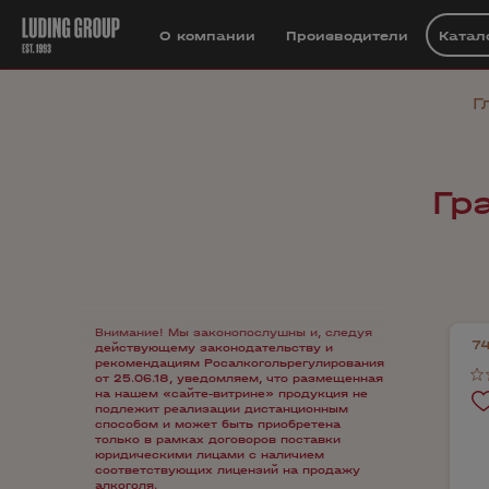
О компании
Производители
Катал
Г
Гр
Внимание! Мы законопослушны и, следуя
7
действующему законодательству и
рекомендациям Росалкогольрегулирования
от 25.06.18, уведомляем, что размещенная
на нашем «сайте-витрине» продукция не
подлежит реализации дистанционным
способом и может быть приобретена
только в рамках договоров поставки
юридическими лицами с наличием
соответствующих лицензий на продажу
алкоголя.