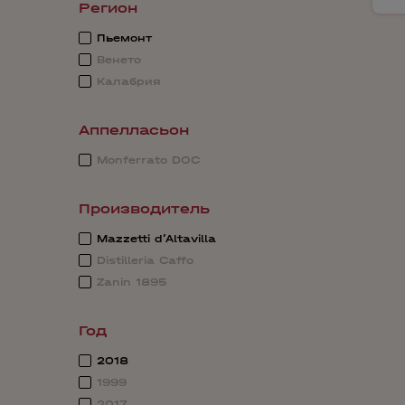
Регион
Пьемонт
Венето
Калабрия
Аппелласьон
Monferrato DOC
Производитель
Mazzetti d’Altavilla
Distilleria Caffo
Zanin 1895
Год
2018
1999
2017