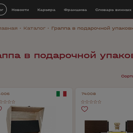
ог
Новости
Карьера
Франшиза
Cловарь винных
лавная
Каталог
Граппа в подарочной упаков
аппа в подарочной упако
Сорт
4006
74008