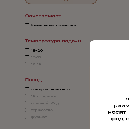
Сочетаемость
Идеальный дижестив
Температура подачи
18-20
10-12
12-14
Повод
подарок ценителю
14 февраля
деловой обед
разм
торжество
носят
фуршет
предн