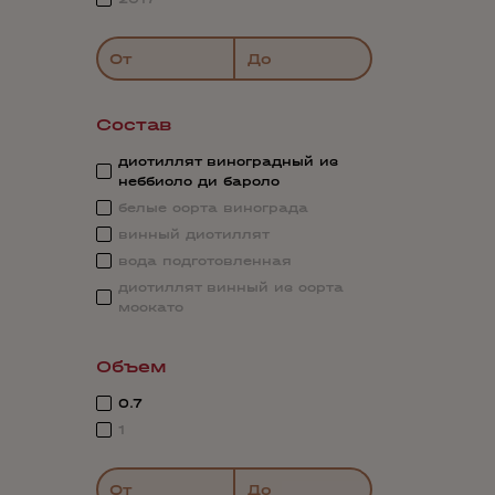
От
До
Состав
дистиллят виноградный из
неббиоло ди бароло
белые сорта винограда
винный дистиллят
вода подготовленная
дистиллят винный из сорта
москато
Объем
0.7
1
От
До