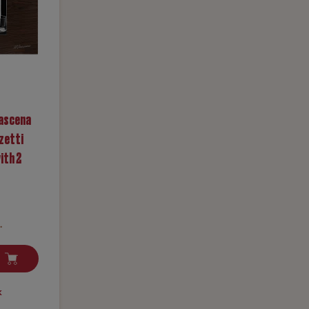
cascena
zetti
with 2
.
к