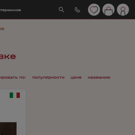
 терминов
ке
вке
ировать по:
популярности
цене
названию