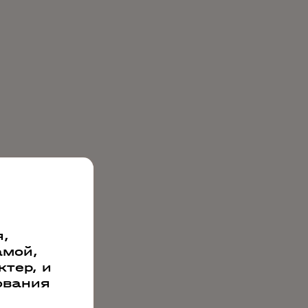
,
амой,
тер, и
ования