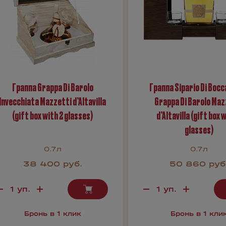
Граппа Grappa Di Barolo
Граппа Sipario Di Boc
Invecchiata Mazzetti d’Altavilla
Grappa Di Barolo Maz
(gift box with 2 glasses)
d’Altavilla (gift box 
glasses)
0.7л
0.7л
38 400 руб.
50 860 руб
Бронь в 1 клик
Бронь в 1 кли