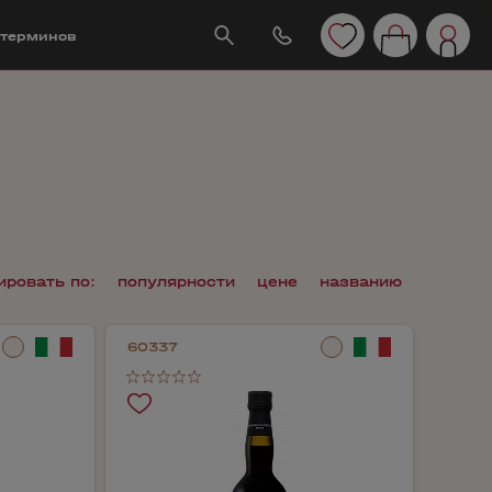
 терминов
ировать по:
популярности
цене
названию
60337