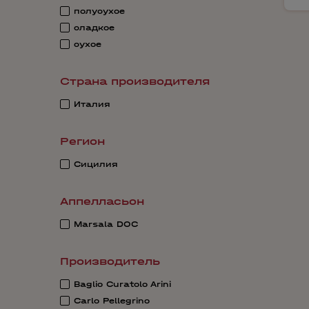
полусухое
сладкое
сухое
Страна производителя
Италия
Регион
Сицилия
Аппелласьон
Marsala DOС
Производитель
Baglio Curatolo Arini
Carlo Pellegrino