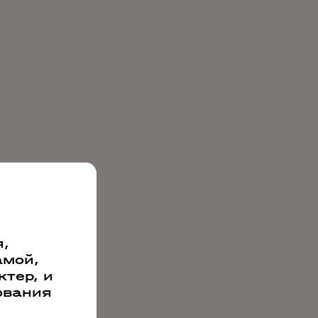
,
амой,
тер, и
ования