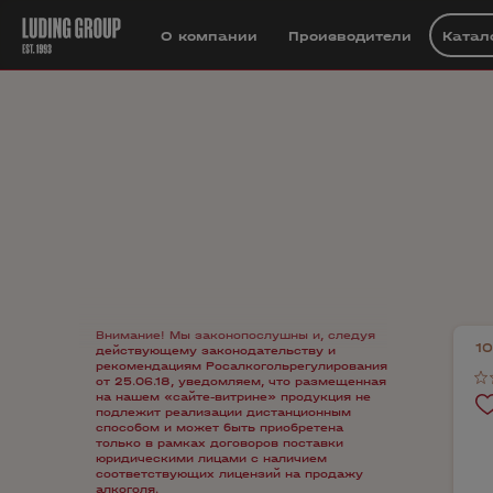
О компании
Производители
Катал
Внимание! Мы законопослушны и, следуя
1
действующему законодательству и
рекомендациям Росалкогольрегулирования
от 25.06.18, уведомляем, что размещенная
на нашем «сайте-витрине» продукция не
подлежит реализации дистанционным
способом и может быть приобретена
только в рамках договоров поставки
юридическими лицами с наличием
соответствующих лицензий на продажу
алкоголя.