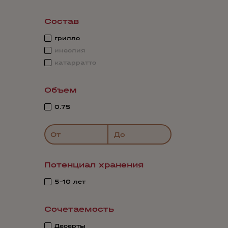
Состав
грилло
инзолия
катарратто
Объем
0.75
От
До
Потенциал хранения
5-10 лет
Сочетаемость
Десерты