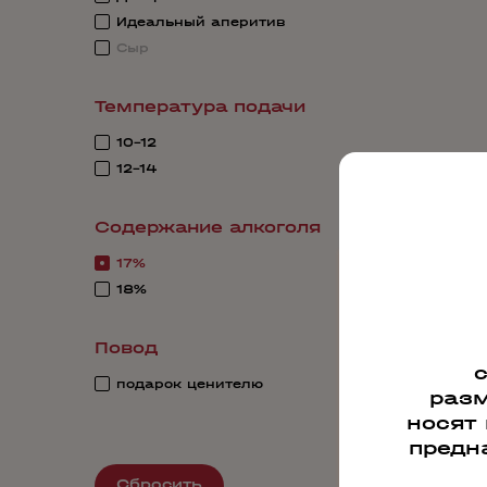
Идеальный аперитив
Сыр
Температура подачи
10-12
12-14
Содержание алкоголя
17%
18%
Повод
подарок ценителю
разм
носят
предн
Сбросить