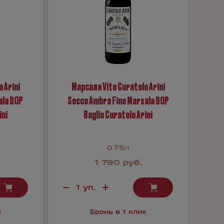
 Arini
Марсала Vito Curatolo Arini
ala DOP
Secco Ambra Fine Marsala DOP
ini
Baglio Curatolo Arini
0.75л
1 790 руб.
к
Бронь в 1 клик