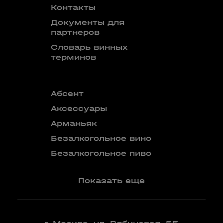
Контакты
Документы для
партнеров
Словарь винных
терминов
Абсент
Безалкого
аперитив
Аксессуары
Бокалы
Арманьяк
Бренди
Безалкогольное вино
Вермут
Безалкогольное пиво
Показать еще