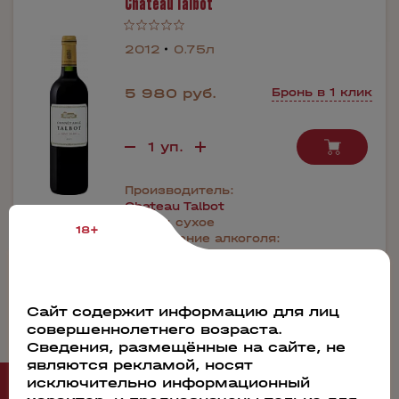
Chateau Talbot
2012
0.75л
5 980 руб.
Бронь в 1 клик
Производитель:
Chateau Talbot
Сахар:
сухое
18+
Содержание алкоголя:
13.5%
Сайт содержит информацию для лиц
совершеннолетнего возраста.
Сведения, размещённые на сайте, не
являются рекламой, носят
исключительно информационный
Рекомендуем