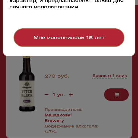
характер, и предназначены только для
личного использования
44361
Пиво Mallaskoski Pitch Black Porter
Мне исполнилось 18 лет
0.33л
270 руб.
Бронь в 1 клик
Производитель:
Mallaskoski
Brewery
Содержание алкоголя:
4.7%