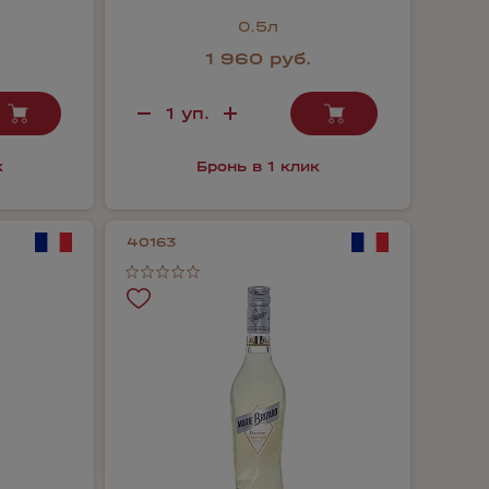
0.5л
1 960 руб.
к
Бронь в 1 клик
40163