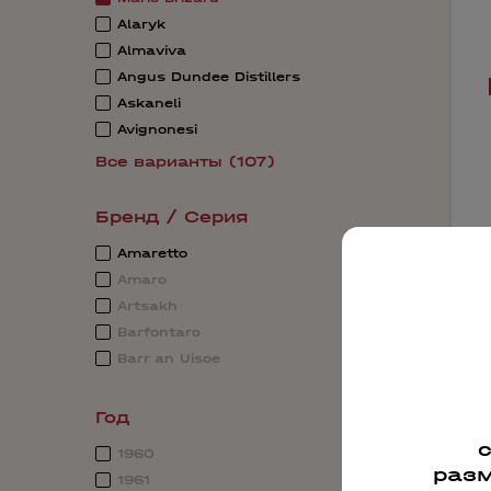
Alaryk
Almaviva
Angus Dundee Distillers
Askaneli
Avignonesi
Все варианты (107)
Бренд / Серия
Amaretto
Amaro
Artsakh
Barfontarc
Barr an Uisce
Год
4
1960
разм
1961