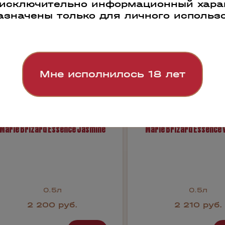
 исключительно информационный харак
азначены только для личного использ
Мне исполнилось 18 лет
Marie Brizard Essence Jasmine
Marie Brizard Essence 
0.5л
0.5л
2 200 руб.
2 210 руб.