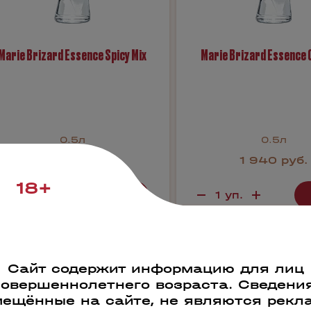
Marie Brizard Essence Spicy Mix
Marie Brizard Essence 
0.5л
0.5л
2 250 руб.
1 940 руб.
18+
Бронь в 1 клик
Бронь в 1 кли
Сайт содержит информацию для лиц
0164
40173
совершеннолетнего возраста. Сведения
ещённые на сайте, не являются рекл