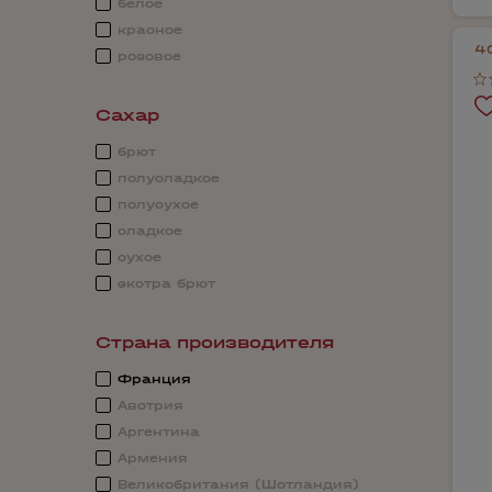
белое
красное
4
розовое
Сахар
брют
полусладкое
полусухое
сладкое
сухое
экстра брют
Страна производителя
Франция
Австрия
Аргентина
Армения
Великобритания (Шотландия)