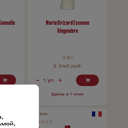
Cannelle
Marie Brizard Essence
Gingembre
0.5л
2 240 руб.
к
Бронь в 1 клик
110268
,
амой,