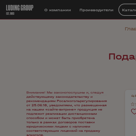
О компании
Производители
Катал
Гла
Пода
Внимание! Мы законопослушны и, следуя
4
действующему законодательству и
рекомендациям Росалкогольрегулирования
от 25.06.18, уведомляем, что размещенная
на нашем «сайте-витрине» продукция не
подлежит реализации дистанционным
способом и может быть приобретена
только в рамках договоров поставки
юридическими лицами с наличием
соответствующих лицензий на продажу
алкоголя.