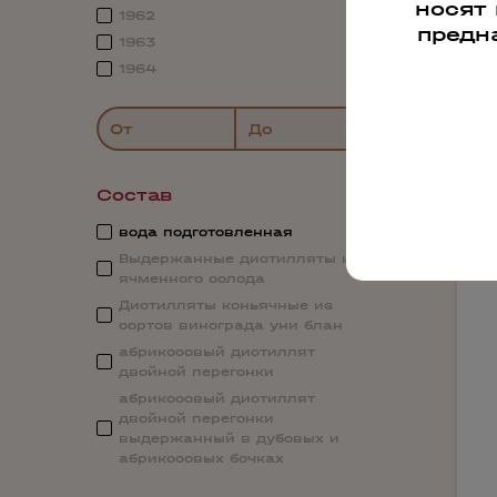
носят
1962
предн
1963
1964
От
До
Состав
вода подготовленная
Выдержанные дистилляты из
ячменного солода
Дистилляты коньячные из
сортов винограда уни блан
абрикосовый дистиллят
двойной перегонки
абрикосовый дистиллят
двойной перегонки
выдержанный в дубовых и
абрикосовых бочках