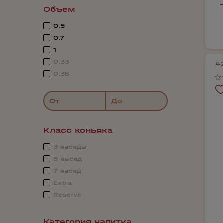
Объем
0.5
0.7
1
0.33
4
0.35
От
До
Класс коньяка
3 звезды
5 звезд
7 звезд
Extra
Reserve
Категория напитка