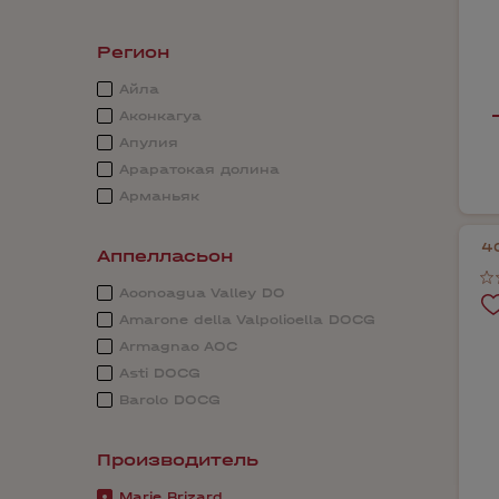
Регион
Айла
Аконкагуа
Апулия
Араратская долина
Арманьяк
4
Аппелласьон
Aconcagua Valley DO
Amarone della Valpolicella DOCG
Armagnac AOC
Asti DOCG
Barolo DOCG
Производитель
Marie Brizard