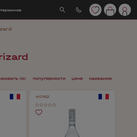
 терминов
zard
izard
ировать по:
популярности
цене
названию
40162