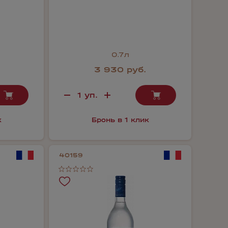
0.7л
3 930 руб.
к
Бронь в 1 клик
40159