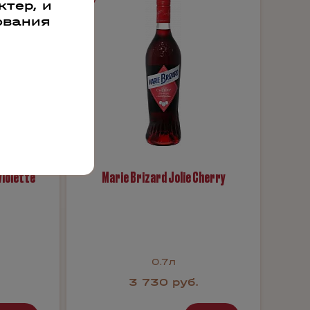
тер, и
ования
Violette
Marie Brizard Jolie Cherry
0.7л
3 730 руб.