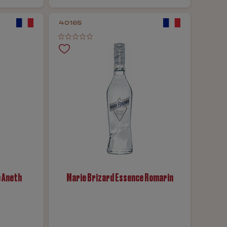
40165
 Aneth
Marie Brizard Essence Romarin