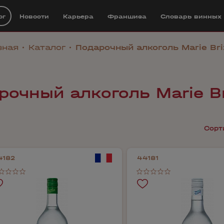
ог
Новости
Карьера
Франшиза
Cловарь винных
вная
Каталог
Подарочный алкоголь Marie Bri
рочный алкоголь Marie Br
Сорт
4182
44181