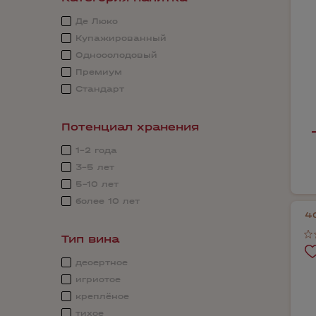
Де Люкс
Купажированный
Односолодовый
Премиум
Стандарт
Потенциал хранения
1-2 года
3-5 лет
5-10 лет
более 10 лет
4
Тип вина
десертное
игристое
креплёное
тихое