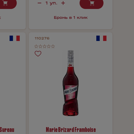
к
Бронь в 1 клик
110276
 Sureau
Marie Brizard Framboise