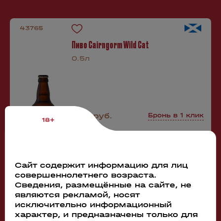
43765
Пиво Cairngorm Wild Cat
0.5л
230 руб.
Бронь в 1 клик
18+
Сайт содержит информацию для лиц
Производитель:
совершеннолетнего возраста.
Cairngorm Brewery
Сведения, размещённые на сайте, не
Содержание алкоголя:
являются рекламой, носят
5.1%
исключительно информационный
характер, и предназначены только для