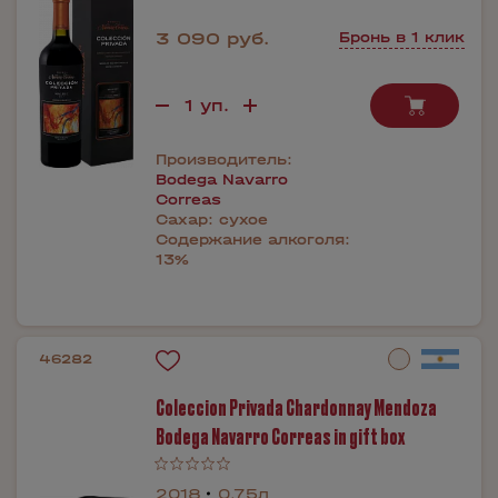
3 090 руб.
Бронь в 1 клик
Производитель:
Bodega Navarro
Correas
Сахар:
сухое
Содержание алкоголя:
13%
46282
Coleccion Privada Chardonnay Mendoza
Bodega Navarrо Correas in gift box
2018
0.75л