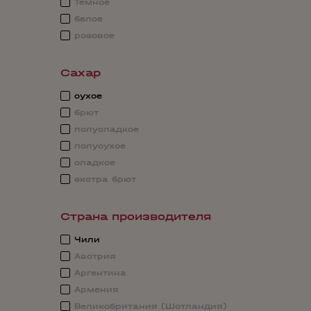
Темное
белое
розовое
Сахар
сухое
брют
полусладкое
полусухое
сладкое
экстра брют
Страна производителя
Чили
Австрия
Аргентина
Армения
Великобритания (Шотландия)