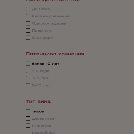
Де Люкс
Купажированный
Односолодовый
Премиум
Стандарт
Потенциал хранения
более 10 лет
1-2 года
3-5 лет
5-10 лет
Тип вина
тихое
десертное
игристое
креплёное