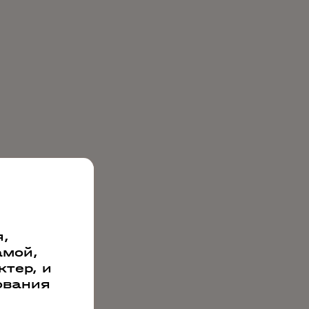
,
амой,
тер, и
ования