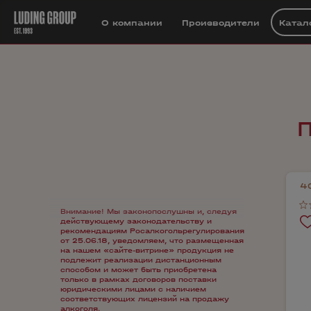
О компании
Производители
Катал
4
Внимание! Мы законопослушны и, следуя
действующему законодательству и
рекомендациям Росалкогольрегулирования
от 25.06.18, уведомляем, что размещенная
на нашем «сайте-витрине» продукция не
подлежит реализации дистанционным
способом и может быть приобретена
только в рамках договоров поставки
юридическими лицами с наличием
соответствующих лицензий на продажу
алкоголя.