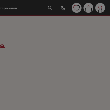
 терминов
a