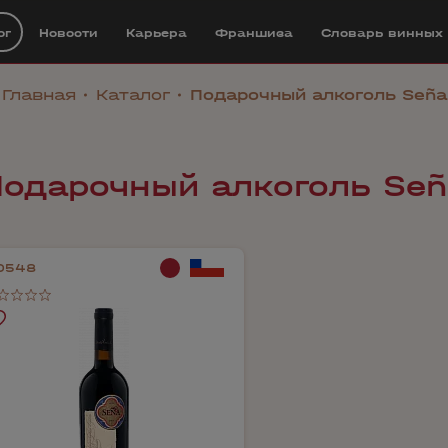
ог
Новости
Карьера
Франшиза
Cловарь винных
Главная
Каталог
Подарочный алкоголь Seña
Подарочный алкоголь Señ
0548