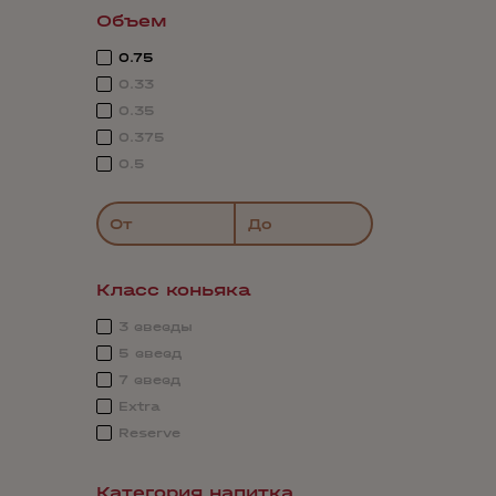
Объем
0.75
0.33
0.35
0.375
0.5
От
До
Класс коньяка
3 звезды
5 звезд
7 звезд
Extra
Reserve
Категория напитка