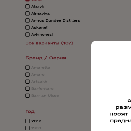
Alaryk
Almaviva
Angus Dundee Distillers
Askaneli
Avignonesi
Все варианты (107)
Бренд / Серия
Amaretto
Amaro
Artsakh
Barfontarc
Barr an Uisce
разм
Год
носят
предн
2012
1960