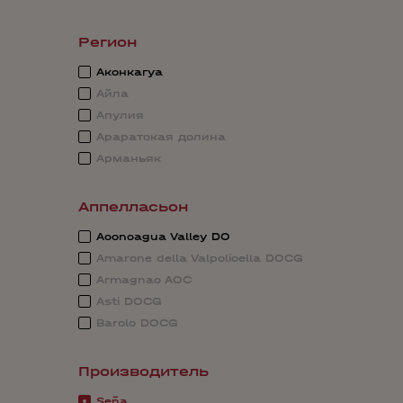
Регион
Аконкагуа
Айла
Апулия
Араратская долина
Арманьяк
Аппелласьон
Aconcagua Valley DO
Amarone della Valpolicella DOCG
Armagnac AOC
Asti DOCG
Barolo DOCG
Производитель
Seña