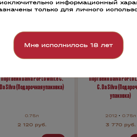
 исключительно информационный харак
азначены только для личного использ
Мне исполнилось 18 лет
Портвейн Dalva Porto white C.
Портвейн Dalva Porto L
Da Silva (Подарочная упаковка)
C. Da Silva (Подаро
упаковка)
0.75л
2012
0.75л
2 120 руб.
3 770 руб.