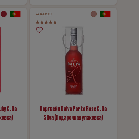
44099
by C. Da
Портвейн Dalva Porto Rose C. Da
ковка)
Silva (Подарочная упаковка)