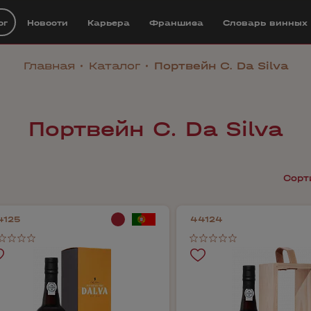
ог
Новости
Карьера
Франшиза
Cловарь винных
Главная
Каталог
Портвейн C. Da Silva
Портвейн C. Da Silva
Сорт
4125
44124