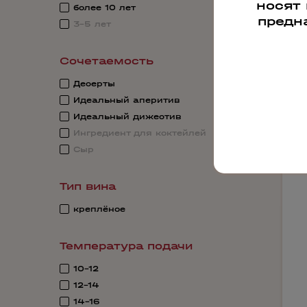
носят
более 10 лет
предн
3-5 лет
Сочетаемость
Десерты
Идеальный аперитив
Идеальный дижестив
Ингредиент для коктейлей
Сыр
Тип вина
креплёное
Температура подачи
10-12
12-14
14-16