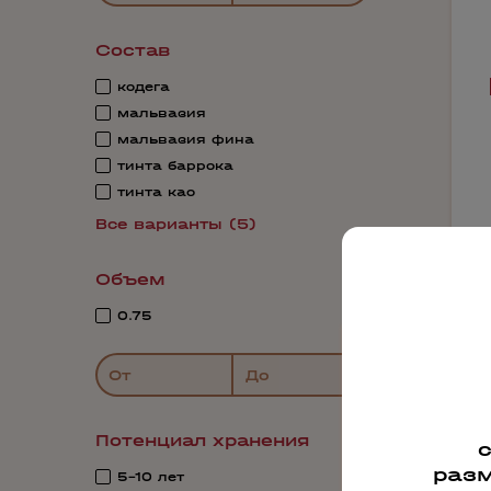
Состав
кодега
мальвазия
мальвазия фина
тинта баррока
тинта као
Все варианты (5)
Объем
0.75
От
До
Потенциал хранения
4
разм
5-10 лет