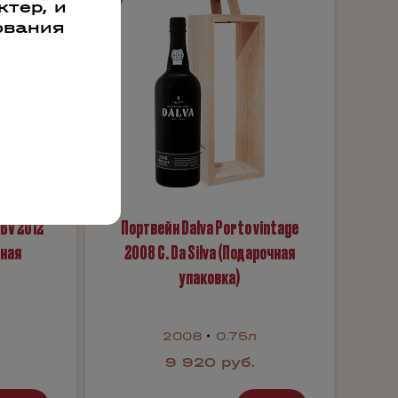
тер, и
ования
BV 2012
Портвейн Dalva Porto vintage
чная
2008 C. Da Silva (Подарочная
упаковка)
2008
0.75л
9 920 руб.