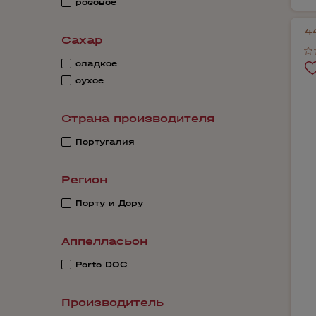
розовое
4
Сахар
сладкое
сухое
Страна производителя
Португалия
Регион
Порту и Дору
Аппелласьон
Porto DOC
Производитель