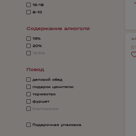
16-18
8-10
Содержание алкоголя
19%
4
20%
19.5%
Повод
деловой обед
подарок ценителю
торжество
фуршет
Корпоратив
Подарочная упаковка