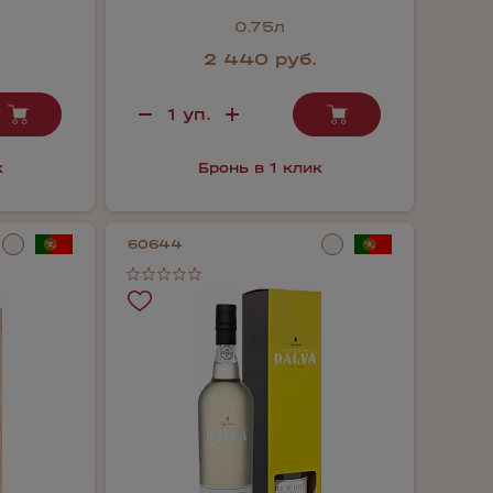
0.75л
2 440 руб.
к
Бронь в 1 клик
60644