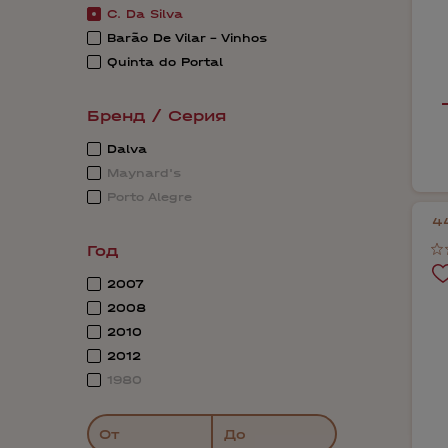
C. Da Silva
Barão De Vilar - Vinhos
Quinta do Portal
Бренд / Серия
Dalva
Maynard's
Porto Alegre
4
Год
2007
2008
2010
2012
1980
От
До