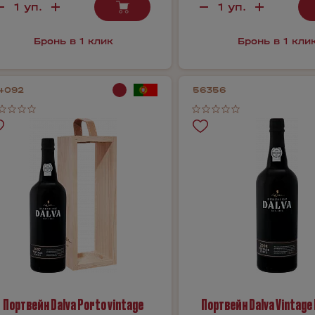
Бронь в 1 клик
Бронь в 1 кли
4092
56356
Портвейн Dalva Porto vintage
Портвейн Dalva Vintage 