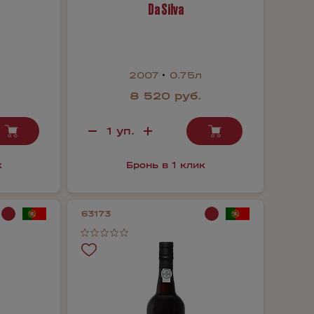
Da Silva
2007
0.75л
8 520 руб.
к
Бронь в 1 клик
63173