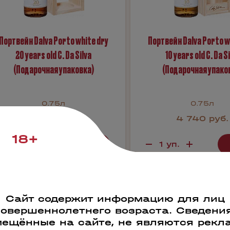
Портвейн Dalva Porto white dry
Портвейн Dalva Porto w
20 years old C. Da Silva
10 years old C. Da S
(Подарочная упаковка)
(Подарочная упако
0.75л
0.75л
9 330 руб.
4 740 руб.
18+
Бронь в 1 клик
Бронь в 1 кли
Сайт содержит информацию для лиц
4095
44094
совершеннолетнего возраста. Сведения
ещённые на сайте, не являются рекл