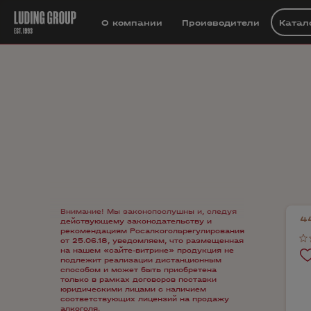
О компании
Производители
Катал
Внимание! Мы законопослушны и, следуя
4
действующему законодательству и
рекомендациям Росалкогольрегулирования
от 25.06.18, уведомляем, что размещенная
на нашем «сайте-витрине» продукция не
подлежит реализации дистанционным
способом и может быть приобретена
только в рамках договоров поставки
юридическими лицами с наличием
соответствующих лицензий на продажу
алкоголя.