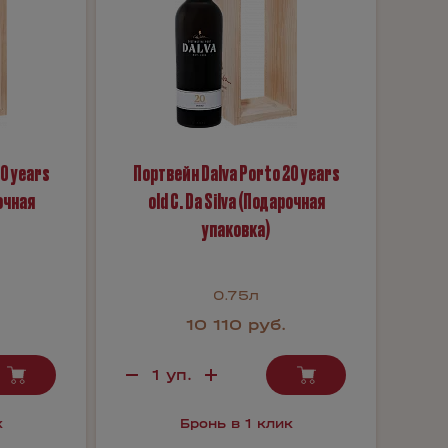
0 years
Портвейн Dalva Porto 20 years
рочная
old C. Da Silva (Подарочная
упаковка)
0.75л
.
10 110 руб.
к
Бронь в 1 клик