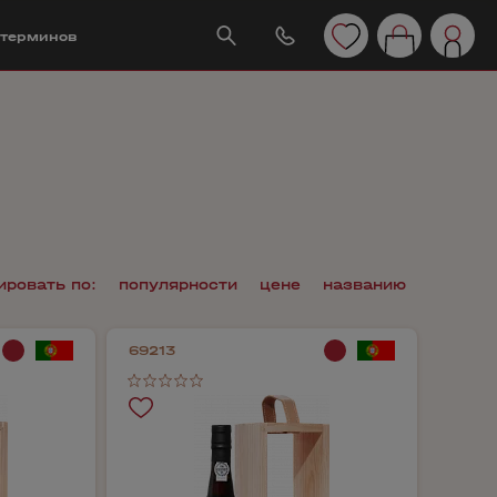
 терминов
ировать по:
популярности
цене
названию
69213