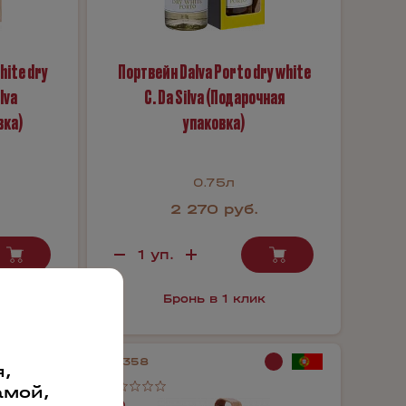
hite dry
Портвейн Dalva Porto dry white
ilva
C. Da Silva (Подарочная
вка)
упаковка)
0.75л
2 270 руб.
к
Бронь в 1 клик
56358
,
амой,