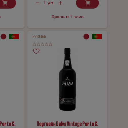
к
Бронь в 1 клик
41388
Porto C.
Портвейн Dalva Vintage Porto C.