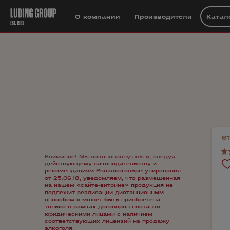
О компании
Производители
Катал
61
Внимание! Мы законопослушны и, следуя
действующему законодательству и
рекомендациям Росалкогольрегулирования
от 25.06.18, уведомляем, что размещенная
на нашем «сайте-витрине» продукция не
подлежит реализации дистанционным
способом и может быть приобретена
только в рамках договоров поставки
юридическими лицами с наличием
соответствующих лицензий на продажу
алкоголя.