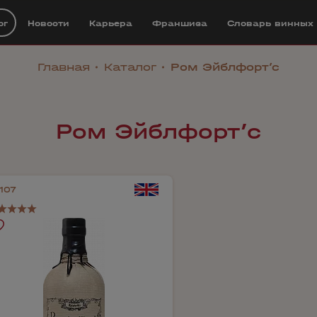
ог
Новости
Карьера
Франшиза
Cловарь винных
Главная
Каталог
Ром Эйблфорт’с
Ром Эйблфорт’с
107