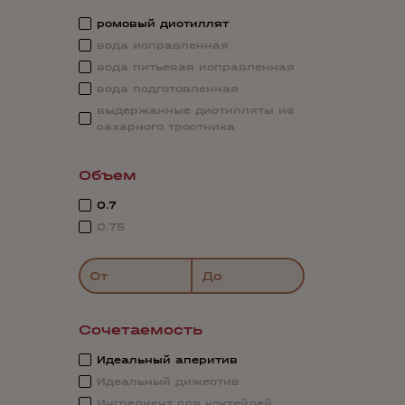
ромовый дистиллят
вода исправленная
вода питьевая исправленная
вода подготовленная
выдержанные дистилляты из
сахарного тростника
Объем
0.7
0.75
От
До
Сочетаемость
Идеальный аперитив
Идеальный дижестив
Ингредиент для коктейлей