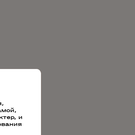
,
амой,
тер, и
ования