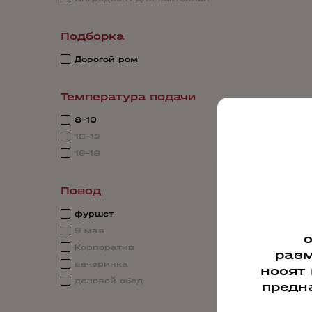
Подборка
Дорогой ром
Температура подачи
8-10
10-12
16-18
Повод
фуршет
9 мая
Корпоратив
разм
вечеринка
носят
деловой обед
предн