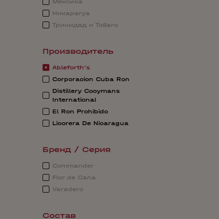
Мексика
Никарагуа
Тринидад и Тобаго
Производитель
Ableforth's
Corporacion Cuba Ron
Distillery Cooymans
International
El Ron Prohibido
Licorera De Nicaragua
Бренд / Серия
Commander
Flor de Cana
Varadero
Состав