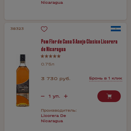
Nicaragua
38323
Ром Flor de Cana 5 Anejo Clasico Licorera
de Nicaragua
0.75л
3 730 руб.
Бронь в 1 клик
Производитель:
Licorera De
Nicaragua