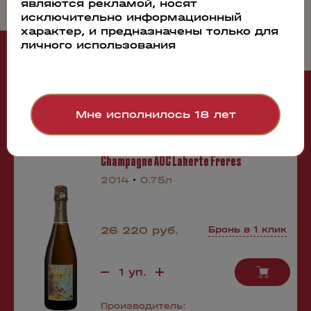
являются рекламой, носят
исключительно информационный
характер, и предназначены только для
личного использования
Рекомендуем
Мне исполнилось 18 лет
68913
Шампанское Les Empreintes Millesime
Champagne AOС Laherte Freres
2014
0.75л
26 220 руб.
Бронь в 1 клик
Производитель: