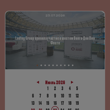
23.07.2026
Luding Group приняла участие в шестом Волга-Дон Вин
Фесте
Июль 2026
1
2
3
4
5
6
7
8
9
10
11
12
13
14
15
16
17
18
19