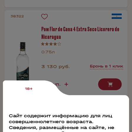
38322
Ром Flor de Cana 4 Extra Seco Licorera de
Nicaragua
0.75л
3 130 руб.
Бронь в 1 клик
18+
Производитель:
Licorera De
Nicaragua
Сайт содержит информацию для лиц
совершеннолетнего возраста.
Сведения, размещённые на сайте, не