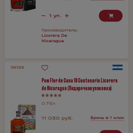
Производитель:
Licorera De
Nicaragua
38325
Ром Flor de Cana 18 Centenario Licorera
de Nicaragua (Подарочная упаковка)
0.75л
11 030 руб.
Бронь в 1 клик