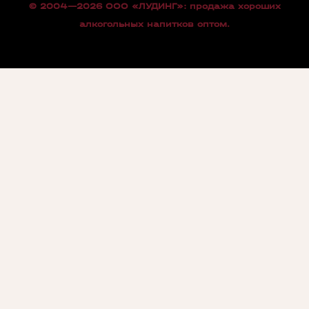
© 2004—2026 OOO «ЛУДИНГ»: продажа хороших
алкогольных напитков оптом.