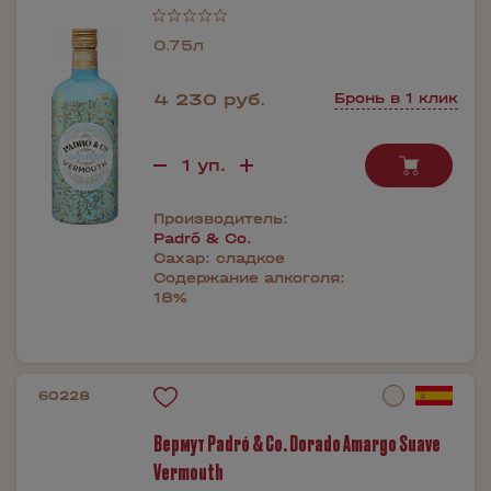
0.75л
4 230 руб.
Бронь в 1 клик
Производитель:
Padró & Co.
Сахар:
сладкое
Содержание алкоголя:
18%
60228
Вермут Padró & Co. Dorado Amargo Suave
Vermouth