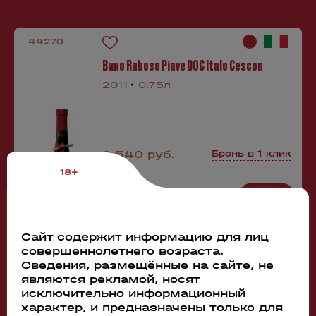
44270
Вино Raboso Piave DOC Italo Cescon
2011
0.75л
2 540 руб.
Бронь в 1 клик
18+
Производитель:
Сайт содержит информацию для лиц
Italo Cescon
совершеннолетнего возраста.
Сахар:
сухое
Сведения, размещённые на сайте, не
Содержание алкоголя:
являются рекламой, носят
12%
исключительно информационный
характер, и предназначены только для