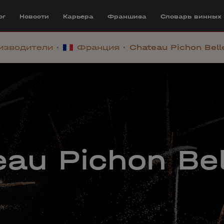
ог
Новости
Карьера
Франшиза
Cловарь винных
изводители
Франция
Chateau Pichon Bell
au Pichon Be