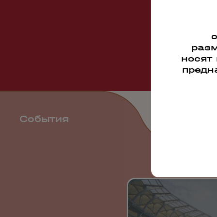
разм
носят
предн
События