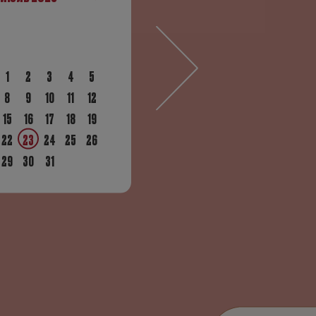
ng Group выступила партнером Чемпионата
1
2
3
4
5
ссии по легкой атлетике в Екатеринбурге
8
9
10
11
12
15
16
17
18
19
22
23
24
25
26
29
30
31