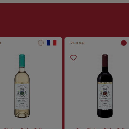
9
79440