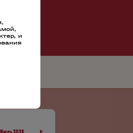
,
амой,
тер, и
ования
23.07.2026
Июль 2026