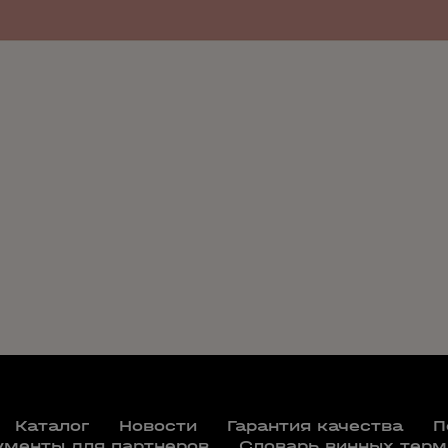
Каталог
Новости
Гарантия качества
П
ументы для партнеров
Словарь винных терм