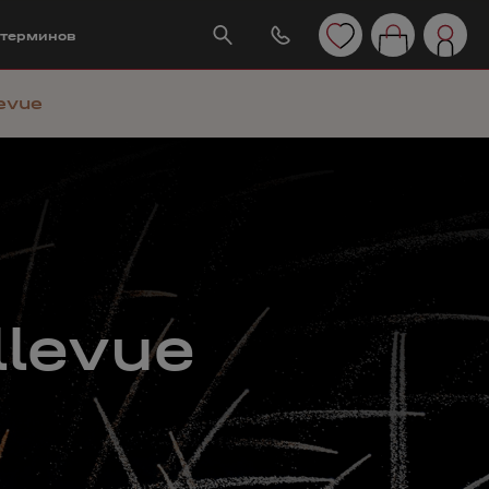
 терминов
evue
llevue