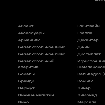
Абсент
Глинтвейн
Аксессуары
Граппа
Арманьяк
Декантер
Безалкогольное вино
Джин
Безалкогольное пиво
Дистиллят
Безалкогольный
Игристое ви
аперитив
шампанско
Бокалы
Кальвадос (
Бренди
Коньяк
Вермут
Ликёр
Винные напитки
Лимонад
Вино
Марсала