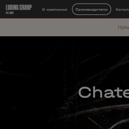
О компании
Производители
Катал
Про
Chate