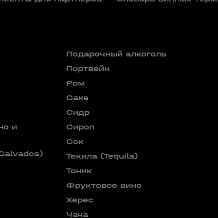
Подарочный алкоголь
Портвейн
Ром
Саке
Сидр
но и
Сироп
е
Сок
Calvados)
Текила (Tequila)
Тоник
Фруктовое вино
Херес
Чача