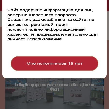
Сайт содержит информацию для лиц
совершеннолетнего возраста.
Сведения, размещённые на сайте, не
являются рекламой, носят
исключительно информационный
События
характер, и предназначены только для
личного использования
23.07.2026
Мне исполнилось 18 лет
Luding Group приняла участие в шестом Волга-Дон Вин
Фесте