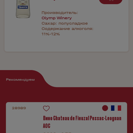
Производитель:
Olymp Winery
Сахар:
полусладкое
Содержание алкоголя:
11%-12%
Рекомендуем
28989
Вино Chateau de Fieuzal Pessac-Leognan
AОC