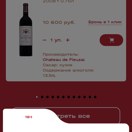
2008
0.75л
10 600 руб.
Бронь в 1 клик
Производитель:
Chateau de Fieuzal
Сахар:
сухое
Содержание алкоголя:
13.5%
Смотреть все
18+