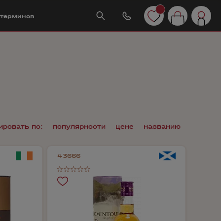
 терминов
ировать по:
популярности
цене
названию
43666