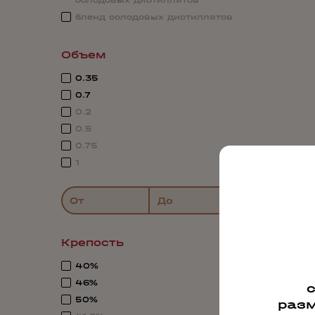
солодовых дистиллятов
бленд солодовых дистиллятов
Объем
0.35
0.7
0.2
0.5
0.75
1
От
До
Крепость
40%
46%
50%
разм