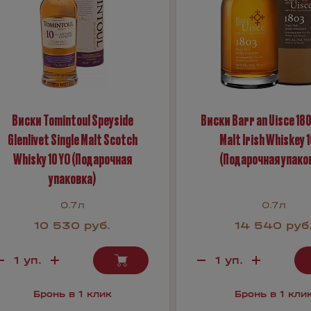
Виски Tomintoul Speyside
Виски Barr an Uisce 180
Glenlivet Single Malt Scotch
Malt Irish Whiskey 1
Whisky 10 YO (Подарочная
(Подарочная упако
упаковка)
0.7л
0.7л
10 530 руб.
14 540 руб
Бронь в 1 клик
Бронь в 1 кли