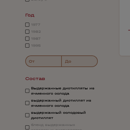
Год
1977
1982
1987
1995
От
До
Состав
Выдержанные дистилляты из
ячменного солода
выдержанный дистиллят из
ячменного солода
выдержанный солодовый
дистиллят
бленд выдержанных