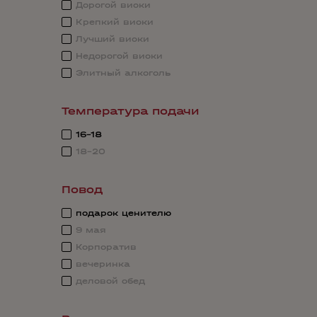
Дорогой виски
Крепкий виски
Лучший виски
Недорогой виски
Элитный алкоголь
Температура подачи
16-18
18-20
Повод
подарок ценителю
9 мая
Корпоратив
вечеринка
деловой обед