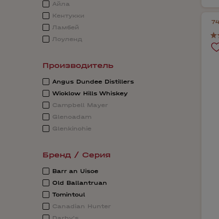
Айла
Кентукки
7
Ламбей
Лоуленд
Производитель
Angus Dundee Distillers
Wicklow Hills Whiskey
Campbell Mayer
Glencadam
Glenkinchie
Бренд / Серия
Barr an Uisce
Old Ballantruan
Tomintoul
Canadian Hunter
Darby's