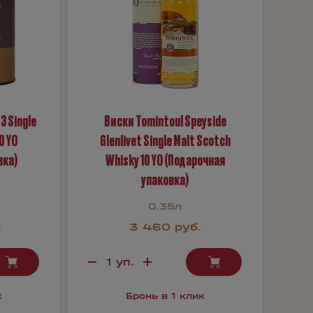
3 Single
Виски Tomintoul Speyside
0 YO
Glenlivet Single Malt Scotch
вка)
Whisky 10 YO (Подарочная
упаковка)
0.35л
.
3 460 руб.
к
Бронь в 1 клик