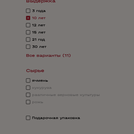
Выдержка
3 года
10 лет
12 лет
15 лет
21 год
30 лет
Все варианты (11)
Сырье
ячмень
кукуруза
различные зерновые культуры
рожь
Подарочная упаковка