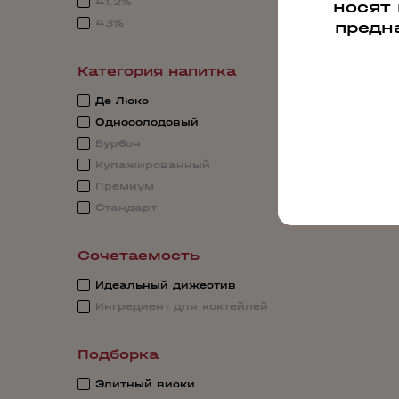
41.2%
носят
43%
предн
Категория напитка
Де Люкс
Односолодовый
Бурбон
Купажированный
Премиум
Стандарт
Сочетаемость
Идеальный дижестив
Ингредиент для коктейлей
Подборка
Элитный виски