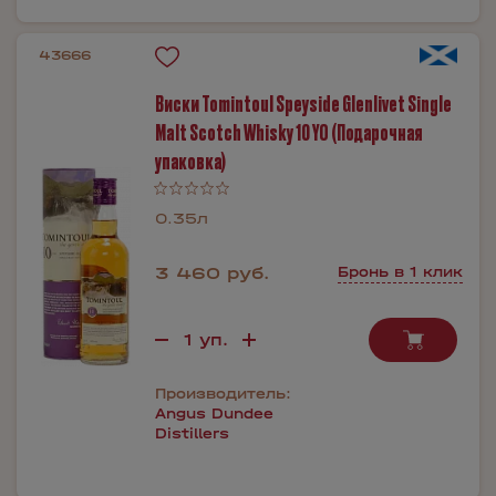
43666
Виски Tomintoul Speyside Glenlivet Single
Malt Scotch Whisky 10 YO (Подарочная
упаковка)
0.35л
3 460 руб.
Бронь в 1 клик
Производитель:
Angus Dundee
Distillers