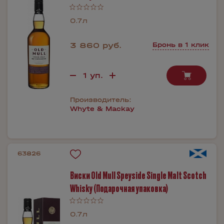
0.7л
3 860 руб.
Бронь в 1 клик
Производитель:
Whyte & Mackay
63826
Виски Old Mull Speyside Single Malt Scotch
Whisky (Подарочная упаковка)
0.7л