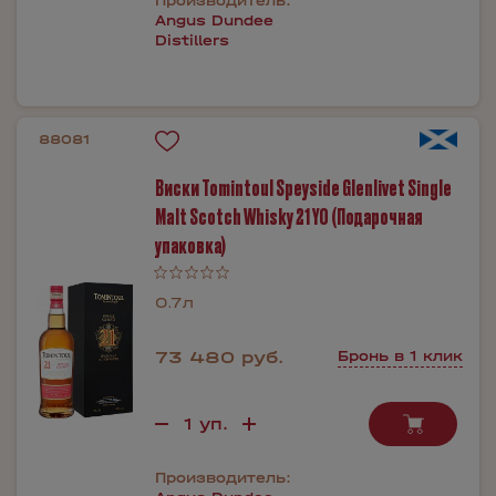
Производитель:
Angus Dundee
Distillers
88081
Виски Tomintoul Speyside Glenlivet Single
Malt Scotch Whisky 21 YO (Подарочная
упаковка)
0.7л
73 480 руб.
Бронь в 1 клик
Производитель: