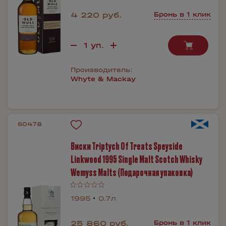
4 220 руб.
Бронь в 1 клик
Производитель:
Whyte & Mackay
60478
Виски Triptych Of Treats Speyside
Linkwood 1995 Single Malt Scotch Whisky
Wemyss Malts (Подарочная упаковка)
1995
0.7л
25 860 руб.
Бронь в 1 клик