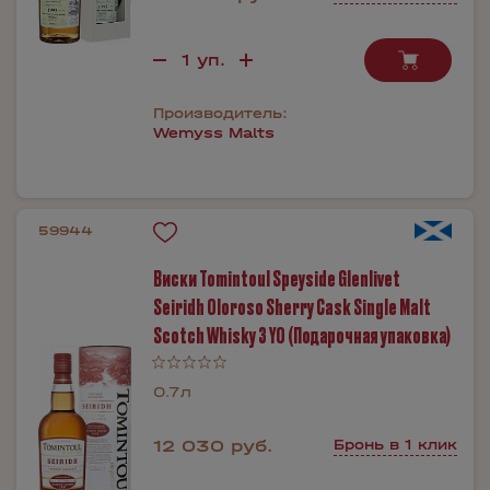
Производитель:
Wemyss Malts
59944
Виски Tomintoul Speyside Glenlivet
Seiridh Oloroso Sherry Cask Single Malt
Scotch Whisky 3 YO (Подарочная упаковка)
0.7л
12 030 руб.
Бронь в 1 клик