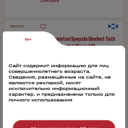
Distillers
88086
Виски Tomintoul Speyside Glenlivet Tlath
18+
Single Malt Scotch Whisky 3 YO
(Подарочная упаковка)
Сайт содержит информацию для лиц
0.7л
совершеннолетнего возраста.
Сведения, размещённые на сайте, не
8 940 руб.
являются рекламой, носят
Бронь в 1 клик
исключительно информационный
характер, и предназначены только для
личного использования
Производитель:
Angus Dundee
Distillers