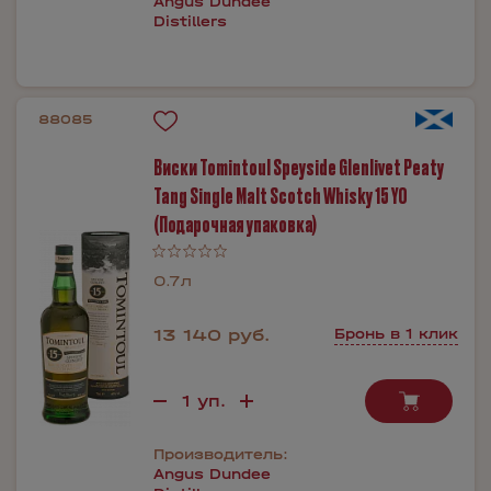
Angus Dundee
Distillers
88085
Виски Tomintoul Speyside Glenlivet Peaty
Tang Single Malt Scotch Whisky 15 YO
(Подарочная упаковка)
0.7л
13 140 руб.
Бронь в 1 клик
Производитель:
Angus Dundee