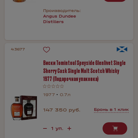
Производитель:
Angus Dundee
Distillers
43677
Виски Tomintoul Speyside Glenlivet Single
Sherry Cask Single Malt Scotch Whisky
1977 (Подарочная упаковка)
1977
0.7л
147 350 руб.
Бронь в 1 клик