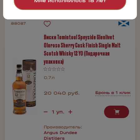
Мне исполнилось 18 лет
88087
Виски Tomintoul Speyside Glenlivet
Oloroso Sherry Cask Finish Single Malt
Scotch Whisky 12 YO (Подарочная
упаковка)
0.7л
20 040 руб.
Бронь в 1 клик
Производитель:
Angus Dundee
Distillers