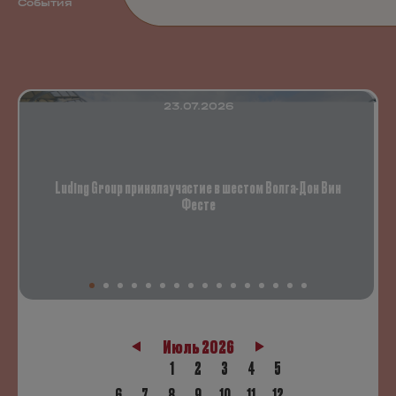
События
23.07.2026
Luding Group приняла участие в шестом Волга-Дон Вин
Фесте
Июль 2026
1
2
3
4
5
6
7
8
9
10
11
12