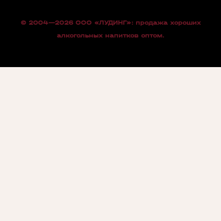
© 2004—2026 OOO «ЛУДИНГ»: продажа хороших
алкогольных напитков оптом.