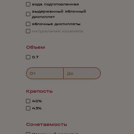
вода подготовленная
выдержанный яблочный
дистиллят
яблочные дистилляты
натуральная карамель
Объем
0.7
От
До
Крепость
40%
43%
Сочетаемость