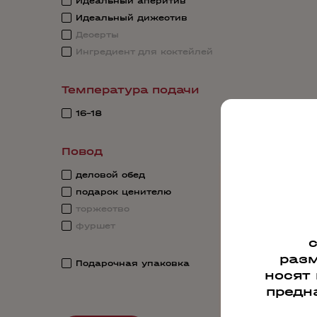
Идеальный аперитив
Идеальный дижестив
Десерты
Ингредиент для коктейлей
Температура подачи
16-18
Повод
деловой обед
подарок ценителю
торжество
фуршет
разм
Подарочная упаковка
носят
предн