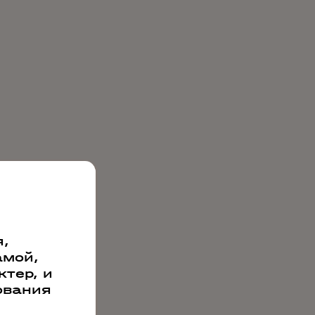
,
амой,
тер, и
ования