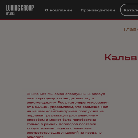
О компании
Производители
Катал
Глав
Кальв
Внимание! Мы законопослушны и, следуя
действующему законодательству и
рекомендациям Росалкогольрегулирования
от 25.06.18, уведомляем, что размещенная
на нашем «сайте-витрине» продукция не
подлежит реализации дистанционным
способом и может быть приобретена
только в рамках договоров поставки
юридическими лицами с наличием
соответствующих лицензий на продажу
алкоголя.