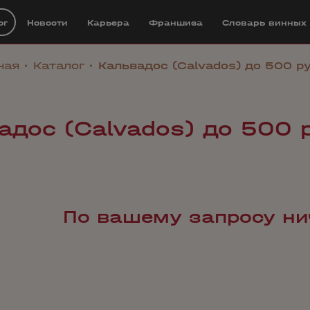
ог
Новости
Карьера
Франшиза
Cловарь винных
ная
Каталог
Кальвадос (Calvados) до 500 р
адос (Calvados) до 500 
По вашему запросу ни