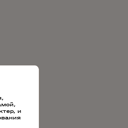
,
амой,
тер, и
ования