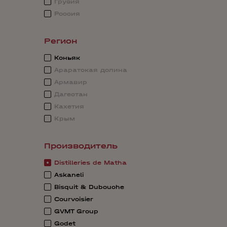
Грузия
Россия
Регион
Коньяк
Араратская долина
Армавир
Дагестан
Кахетия
Крым
Производитель
Distilleries de Matha
Askaneli
Bisquit & Dubouche
Courvoisier
GVMT Group
Godet