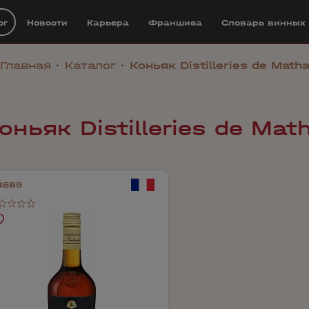
ог
Новости
Карьера
Франшиза
Cловарь винных
Главная
Каталог
Коньяк Distilleries de Math
оньяк Distilleries de Mat
8689