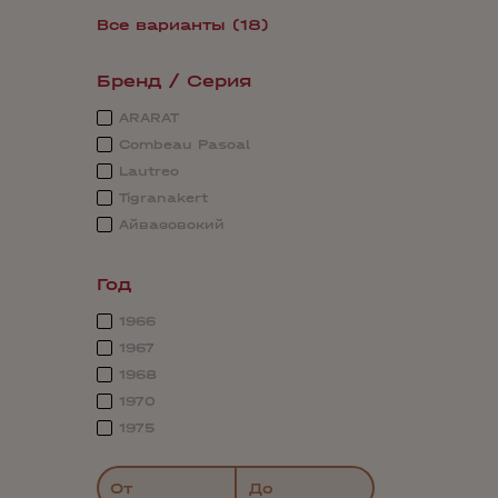
Все варианты (18)
Бренд / Серия
ARARAT
Combeau Pascal
Lautrec
Tigranakert
Айвазовский
Год
1966
1967
1968
1970
1975
От
До