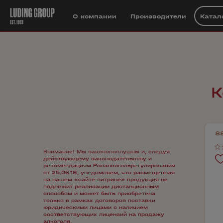
О компании
Производители
Катал
К
8
Внимание! Мы законопослушны и, следуя
действующему законодательству и
рекомендациям Росалкогольрегулирования
от 25.06.18, уведомляем, что размещенная
на нашем «сайте-витрине» продукция не
подлежит реализации дистанционным
способом и может быть приобретена
только в рамках договоров поставки
юридическими лицами с наличием
соответствующих лицензий на продажу
алкоголя.