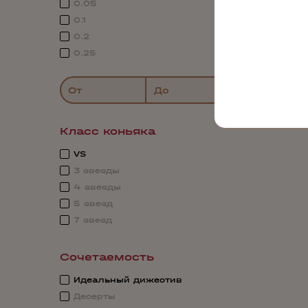
0.05
0.1
0.2
0.25
От
До
Класс коньяка
VS
3 звезды
4 звезды
5 звезд
7 звезд
Сочетаемость
Идеальный дижестив
Десерты