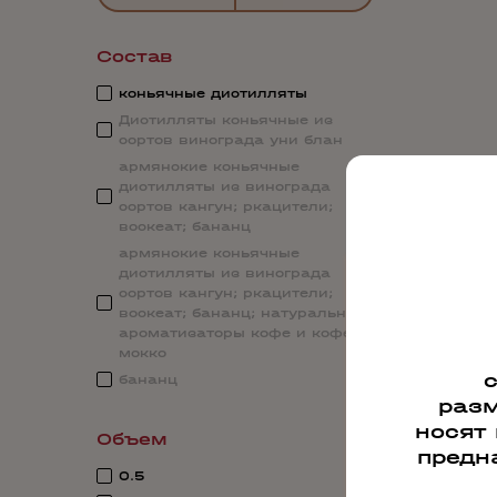
Состав
коньячные дистилляты
Дистилляты коньячные из
сортов винограда уни блан
армянские коньячные
дистилляты из винограда
сортов кангун; ркацители;
воскеат; бананц
армянские коньячные
дистилляты из винограда
сортов кангун; ркацители;
воскеат; бананц; натуральные
ароматизаторы кофе и кофе
мокко
бананц
разм
носят
Объем
предн
0.5