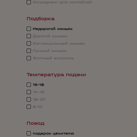
Ингредиент для коктейлей
Подборка
Недорогой коньяк
Дорогой коньяк
Коллекционный коньяк
Лучший коньяк
Элитный алкоголь
Температура подачи
16-18
14-16
18-20
8-10
Повод
подарок ценителю