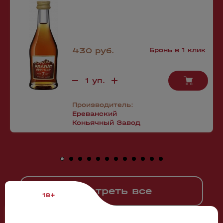
430 руб.
Бронь в 1 клик
Производитель:
Ереванский
Коньячный Завод
Смотреть все
18+