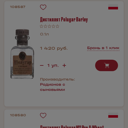
108587
Дистиллят Polugar Barley
0.1л
1 420 руб.
Бронь в 1 клик
Производитель:
Родионов с
сыновьями
108580
Дистиллят Polugar №1 Rye & Wheat