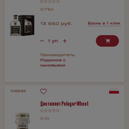
0.75л
13 660 руб.
Бронь в 1 клик
Производитель:
Родионов с
сыновьями
108585
Дистиллят Polugar Wheat
0.1л