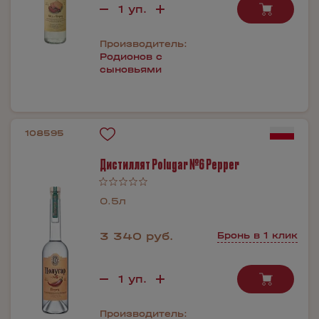
Производитель:
Родионов с
сыновьями
108595
Дистиллят Polugar №6 Pepper
0.5л
3 340 руб.
Бронь в 1 клик
Производитель: