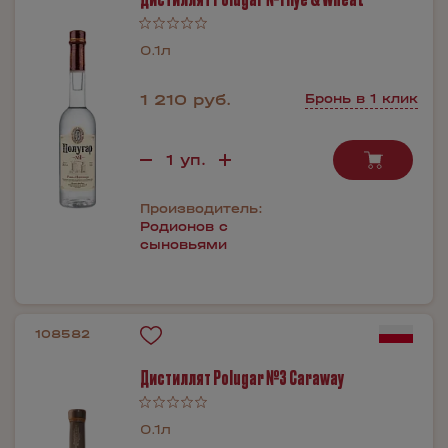
0.1л
1 210 руб.
Бронь в 1 клик
Производитель:
Родионов с
сыновьями
108582
Дистиллят Polugar №3 Caraway
0.1л