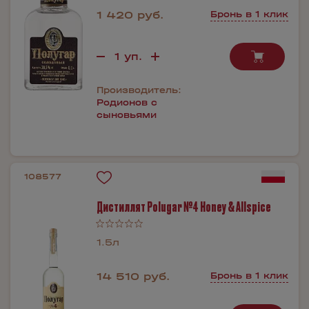
1 420 руб.
Бронь в 1 клик
Производитель:
Родионов с
сыновьями
108577
Дистиллят Polugar №4 Honey & Allspice
1.5л
14 510 руб.
Бронь в 1 клик