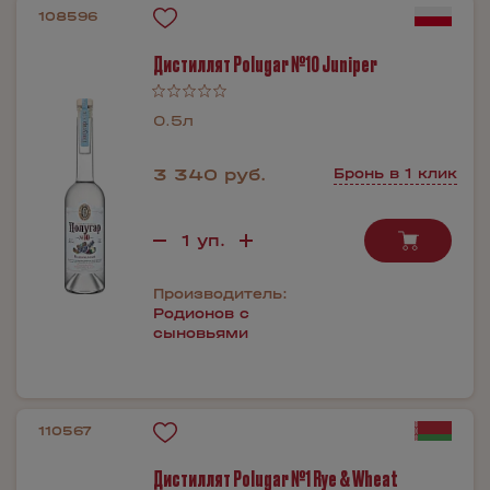
108596
Дистиллят Polugar №10 Juniper
0.5л
3 340 руб.
Бронь в 1 клик
Производитель:
Родионов с
сыновьями
110567
Дистиллят Polugar №1 Rye & Wheat