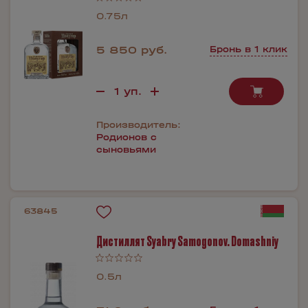
0.75л
5 850 руб.
Бронь в 1 клик
Производитель:
Родионов с
сыновьями
63845
Дистиллят Syabry Samogonov. Domashniy
0.5л