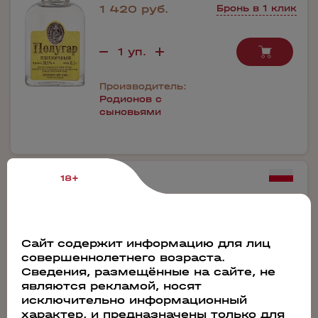
1 420 руб.
Бронь в 1 клик
Производитель:
Родионов с
сыновьями
108572
18+
Дистиллят Krivach 41
Сайт содержит информацию для лиц
0.7л
совершеннолетнего возраста.
Сведения, размещённые на сайте, не
10 780 руб.
Бронь в 1 клик
являются рекламой, носят
исключительно информационный
характер, и предназначены только для