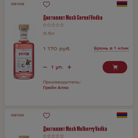
98168
Дистиллят Mush Cornel Vodka
0.5л
1 170 руб.
Бронь в 1 клик
Производитель:
Грейн Алко
98166
Дистиллят Mush Mulberry Vodka