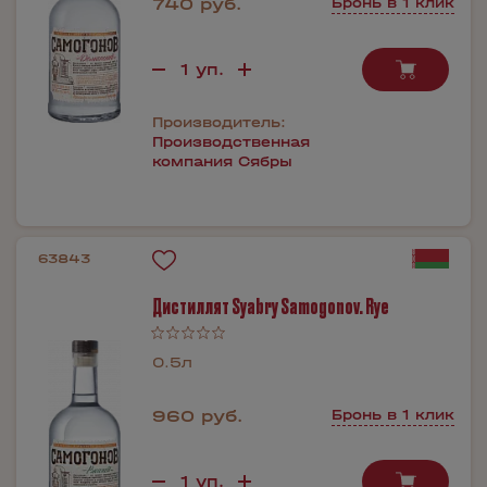
740 руб.
Бронь в 1 клик
Производитель:
Производственная
компания Сябры
63843
Дистиллят Syabry Samogonov. Rye
0.5л
960 руб.
Бронь в 1 клик