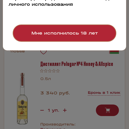
личного использования
Производитель:
Родионов с
сыновьями
Мне исполнилось 18 лет
110568
Дистиллят Polugar №4 Honey & Allspice
0.5л
3 340 руб.
Бронь в 1 клик
Производитель: