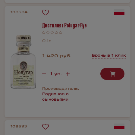
108584
Дистиллят Polugar Rye
0.1л
1 420 руб.
Бронь в 1 клик
Производитель:
Родионов с
сыновьями
108593