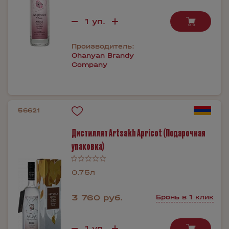
Производитель:
Ohanyan Brandy
Company
56621
Дистиллят Artsakh Apricot (Подарочная
упаковка)
0.75л
3 760 руб.
Бронь в 1 клик