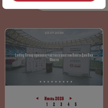
События
23.07.2026
Luding Group приняла участие в шестом Волга-Дон Вин
Фесте
Июль 2026
1
2
3
4
5