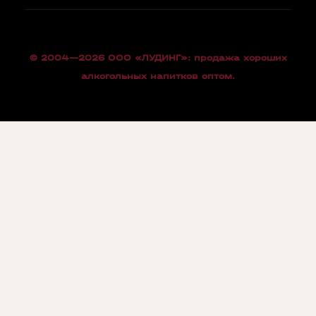
© 2004—2026 OOO «ЛУДИНГ»: продажа хороших
алкогольных напитков оптом.