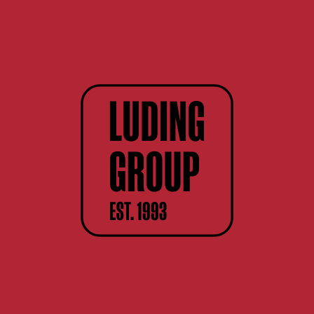
18+
Смотреть все
Сайт содержит информацию для лиц
совершеннолетнего возраста.
Сведения, размещённые на сайте, не
являются рекламой, носят
исключительно информационный
характер, и предназначены только для
личного использования
События
Мне исполнилось 18 лет
23.07.2026