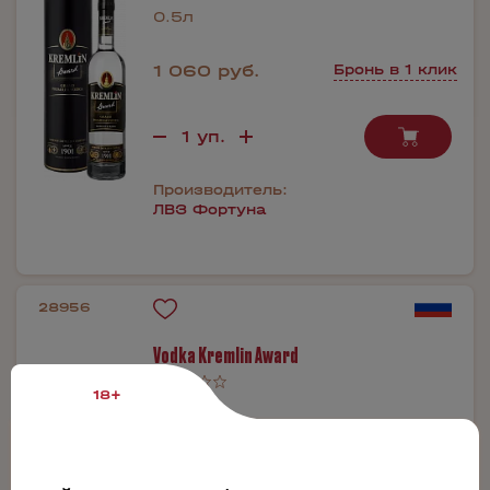
0.5л
1 060 руб.
Бронь в 1 клик
Производитель:
ЛВЗ Фортуна
28956
Vodka Kremlin Award
18+
1л
1 710 руб.
Бронь в 1 клик