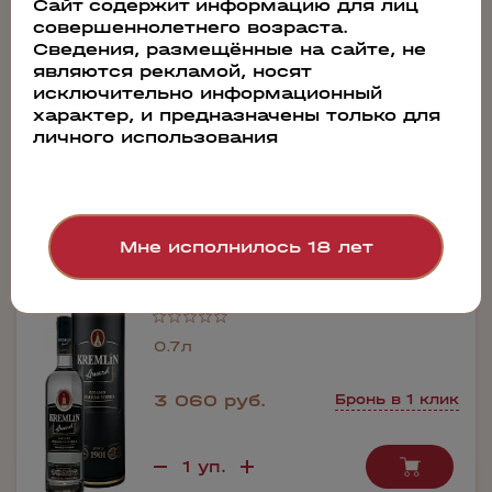
Сайт содержит информацию для лиц
совершеннолетнего возраста.
Сведения, размещённые на сайте, не
являются рекламой, носят
исключительно информационный
Производитель:
характер, и предназначены только для
ЛВЗ Фортуна
личного использования
97966
Мне исполнилось 18 лет
KREMLIN AWARD Grand Premium
(Подарочная упаковка)
0.7л
3 060 руб.
Бронь в 1 клик