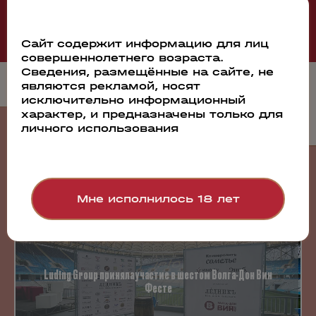
Сайт содержит информацию для лиц
совершеннолетнего возраста.
Сведения, размещённые на сайте, не
являются рекламой, носят
исключительно информационный
характер, и предназначены только для
личного использования
События
Мне исполнилось 18 лет
23.07.2026
Luding Group приняла участие в шестом Волга-Дон Вин
Фесте