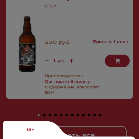
0.5л
230 руб.
Бронь в 1 клик
Производитель:
Cairngorm Brewery
Содержание алкоголя:
5.1%
18+
Смотреть все