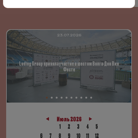
23.07.2026
Luding Group приняла участие в шестом Волга-Дон Вин
Фесте
Июль 2026
1
2
3
4
5
6
7
8
9
10
11
12