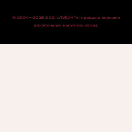
© 2004—2026 OOO «ЛУДИНГ»: продажа хороших
алкогольных напитков оптом.