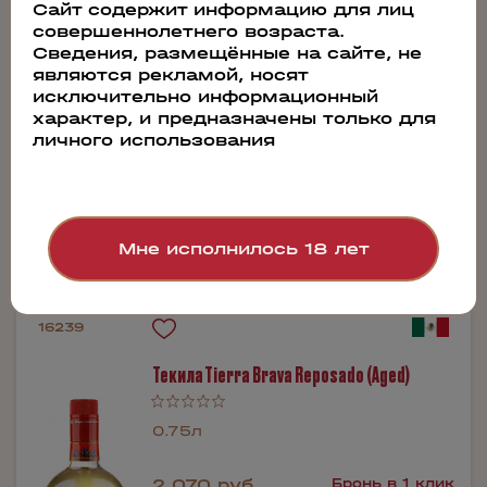
Сайт содержит информацию для лиц
совершеннолетнего возраста.
0.75л
Сведения, размещённые на сайте, не
являются рекламой, носят
9 390 руб.
Бронь в 1 клик
исключительно информационный
характер, и предназначены только для
личного использования
Производитель:
Valle de Tequila
Мне исполнилось 18 лет
16239
Текила Tierra Brava Reposado (Aged)
0.75л
2 070 руб.
Бронь в 1 клик