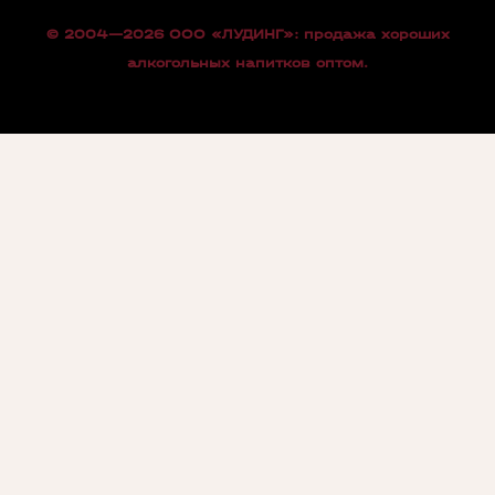
© 2004—2026 OOO «ЛУДИНГ»: продажа хороших
алкогольных напитков оптом.