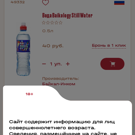
49332
Вода Baikology Still Water
0.5л
40 руб.
Бронь в 1 клик
Производитель:
Байкал-Инком
18+
49331
Сайт содержит информацию для лиц
Вода Baikology Sparkling Water
совершеннолетнего возраста.
Сведения, размещённые на сайте, не