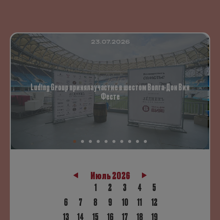
23.07.2026
Luding Group приняла участие в шестом Волга-Дон Вин
Фесте
Июль 2026
1
2
3
4
5
6
7
8
9
10
11
12
13
14
15
16
17
18
19