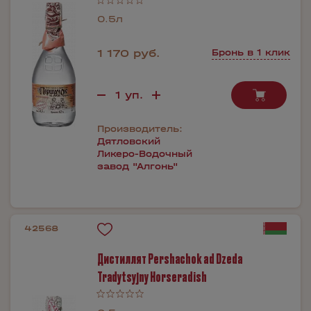
0.5л
1 170 руб.
Бронь в 1 клик
Производитель:
Дятловский
Ликеро-Водочный
завод "Алгонь"
42568
Дистиллят Pershаchok ad Dzedа
Trаdytsyjny Horseradish