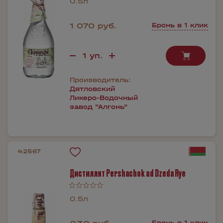
0.5л
1 070 руб.
Бронь в 1 клик
Производитель:
Дятловский
Ликеро-Водочный
завод "Алгонь"
42567
Дистиллят Pershаchok ad Dzedа Rye
0.5л
Бронь в 1 клик