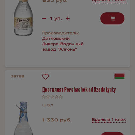
830 руб.
Производитель:
Дятловский
Ликеро-Водочный
завод "Алгонь"
38798
Дистиллят Pershаchok ad Dzedа Lyuty
0.5л
1 330 руб.
Бронь в 1 клик