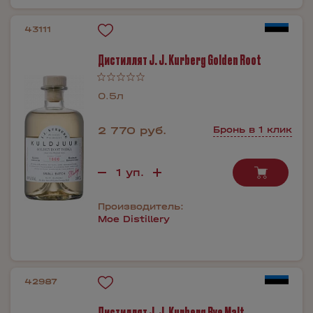
43111
Дистиллят J. J. Kurberg Golden Root
0.5л
2 770 руб.
Бронь в 1 клик
Производитель:
Moe Distillery
42987
Дистиллят J. J. Kurberg Rye Malt