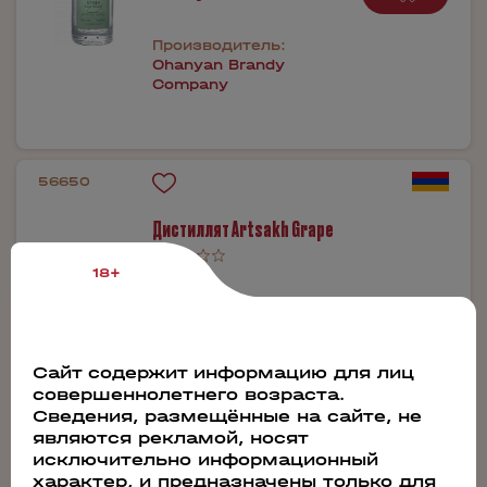
Производитель:
Ohanyan Brandy
Company
56650
Дистиллят Artsakh Grape
18+
0.375л
2 080 руб.
Бронь в 1 клик
Сайт содержит информацию для лиц
совершеннолетнего возраста.
Сведения, размещённые на сайте, не
являются рекламой, носят
исключительно информационный
Производитель:
Ohanyan Brandy
характер, и предназначены только для