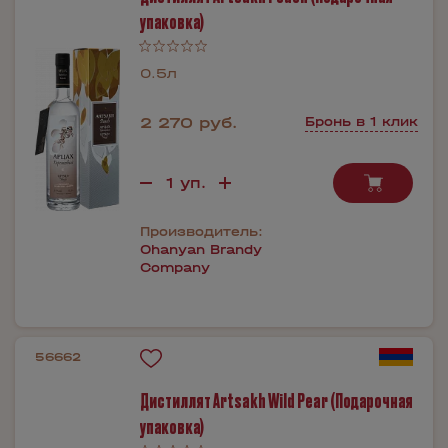
упаковка)
0.5л
2 270 руб.
Бронь в 1 клик
Производитель:
Ohanyan Brandy
Company
56662
Дистиллят Artsakh Wild Pear (Подарочная
упаковка)