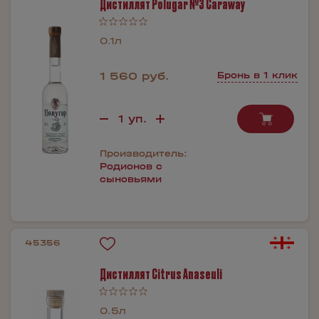
Дистиллят Polugar №3 Caraway
0.1л
1 560 руб.
Бронь в 1 клик
Производитель:
Родионов с
сыновьями
45356
Дистиллят Citrus Anaseuli
0.5л