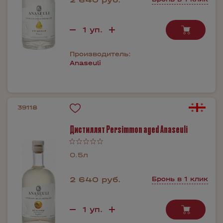
Производитель:
Anaseuli
39118
Дистиллят Persimmon aged Anaseuli
0.5л
2 640 руб.
Бронь в 1 клик