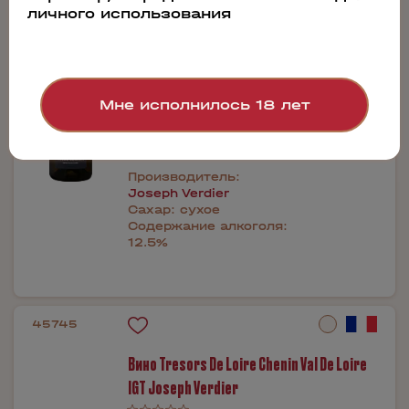
личного использования
2017
0.75л
2 760 руб.
Бронь в 1 клик
Мне исполнилось 18 лет
Производитель:
Joseph Verdier
Сахар:
сухое
Содержание алкоголя:
12.5%
45745
Вино Tresors De Loire Chenin Val De Loire
IGT Joseph Verdier