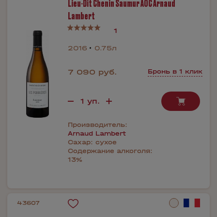
Lieu-Dit Chenin Saumur AOC Arnaud
Lambert
1
2016
0.75л
7 090 руб.
Бронь в 1 клик
Производитель:
Arnaud Lambert
Сахар:
сухое
Содержание алкоголя:
13%
43607