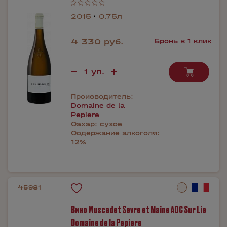
2015
0.75л
4 330 руб.
Бронь в 1 клик
Производитель:
Domaine de la
Pepiere
Сахар:
сухое
Содержание алкоголя:
12%
45981
Вино Muscadet Sevre et Maine AОС Sur Lie
Domaine de la Pepiere