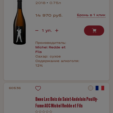
2018
0.75л
14 970 руб.
Бронь в 1 клик
Производитель:
Michel Redde et
Fils
Сахар:
сухое
Содержание алкоголя:
12%
60536
Вино Les Bois de Saint-Andelain Pouilly-
Fume AOC Michel Redde et Fils