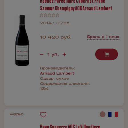
Roches Parcellaire Cabernet Franc
Saumur Champigny AOC Arnaud Lambert
2014
0.75л
10 420 руб.
Бронь в 1 клик
Производитель:
Arnaud Lambert
Сахар:
сухое
Содержание алкоголя:
13%
46740
Вино Sancerre AOC La Villaudiere