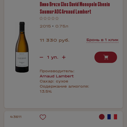
Вино Breze Clos David Monopole Chenin
Saumur AOC Arnaud Lambert
2015
0.75л
11 330 руб.
Бронь в 1 клик
Производитель:
Arnaud Lambert
Сахар:
сухое
Содержание алкоголя:
13.5%
43611