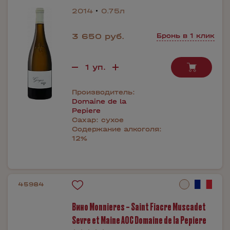
2014
0.75л
3 650 руб.
Бронь в 1 клик
Производитель:
Domaine de la
Pepiere
Сахар:
сухое
Содержание алкоголя:
12%
45984
Вино Monnieres – Saint Fiacre Muscadet
Sevre et Maine AOC Domaine de la Pepiere