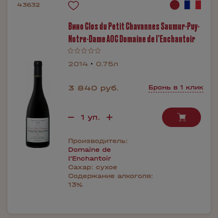
43632
Вино Clos du Petit Chavannes Saumur-Puy-
Notre-Dame AOC Domaine de l’Enchantoir
2014
0.75л
3 840 руб.
Бронь в 1 клик
Производитель:
Domaine de
l’Enchantoir
Сахар:
сухое
Содержание алкоголя:
13%