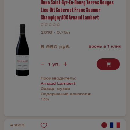
Вино Saint-Cyr-En-Bourg Terres Rouges
Lieu-Dit Cabernet Franc Saumur
Champigny AOC Arnaud Lambert
2016
0.75л
5 950 руб.
Бронь в 1 клик
Производитель:
Arnaud Lambert
Сахар:
сухое
Содержание алкоголя:
13%
43608