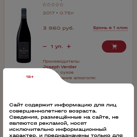
2017
0.75л
3 960 руб.
Бронь в 1 клик
Производитель:
Joseph Verdier
Сахар:
сухое
18+
Содержание алкоголя:
12.5%
Сайт содержит информацию для лиц
совершеннолетнего возраста.
45746
Сведения, размещённые на сайте, не
Вино Tresors De Loire Sauvignon Touraine
являются рекламой, носят
исключительно информационный
AOC Joseph Verdier
характер, и предназначены только для