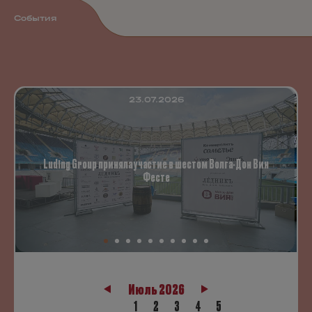
События
23.07.2026
Luding Group приняла участие в шестом Волга-Дон Вин
Фесте
Июль 2026
1
2
3
4
5