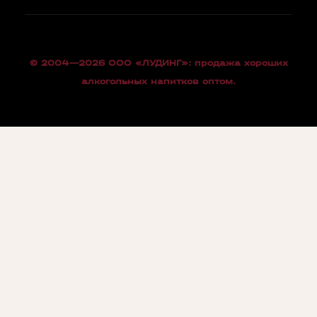
© 2004—2026 OOO «ЛУДИНГ»: продажа хороших
алкогольных напитков оптом.