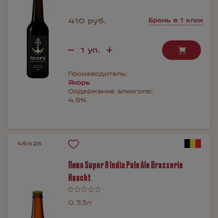
410 руб.
Бронь в 1 клик
Производитель:
Якорь
Содержание алкоголя:
4.5%
45426
Пиво Super 8 India Pale Ale Brasserie
Haacht
0.33л