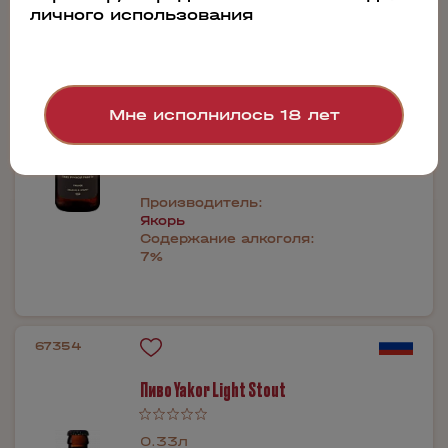
личного использования
0.33л
460 руб.
Бронь в 1 клик
Мне исполнилось 18 лет
Производитель:
Якорь
Содержание алкоголя:
7%
67354
Пиво Yakor Light Stout
0.33л