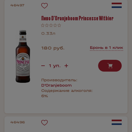
46497
Пиво D’Oranjeboom Princesse Witbier
0.33л
180 руб.
Бронь в 1 клик
Производитель:
D’Oranjeboom
Содержание алкоголя:
6%
46496