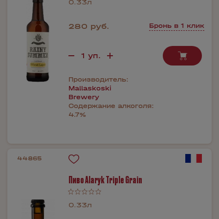
0.33л
280 руб.
Бронь в 1 клик
Производитель:
Mallaskoski
Brewery
Содержание алкоголя:
4.7%
44865
Пиво Alaryk Triple Grain
0.33л