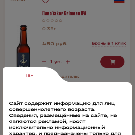
68258
Пиво Yakor Crimean IPA
0.33л
450 руб.
Бронь в 1 клик
18+
Производитель:
Якорь
Содержание алкоголя:
7.5%
Сайт содержит информацию для лиц
совершеннолетнего возраста.
Сведения, размещённые на сайте, не
74308
являются рекламой, носят
исключительно информационный
Пиво Yakor Rye
характер, и предназначены только для