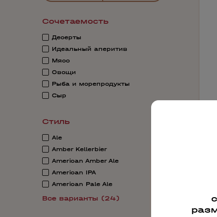
Сочетаемость
Десерты
Идеальный аперитив
Мясо
Овощи
Рыба и морепродукты
Сыр
Стиль
Ale
Amber Kellerbier
American Amber Ale
American IPA
American Pale Ale
6
Все варианты (24)
разм