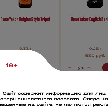
Пиво Yakor Belgian Style Tripel
Пиво Yakor English Bar
0.33л
0.25л
580 руб.
530 руб.
18+
Бронь в 1 клик
Бронь в 1 кли
Сайт содержит информацию для лиц
5996
57733
совершеннолетнего возраста. Сведения
ещённые на сайте, не являются рекл