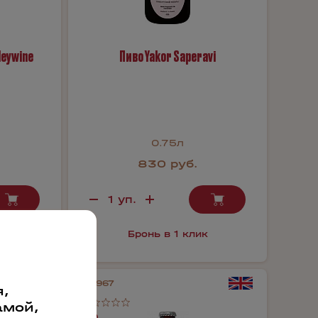
leywine
Пиво Yakor Saperavi
0.75л
830 руб.
к
Бронь в 1 клик
57967
,
амой,