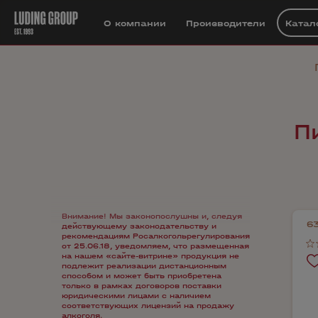
О компании
Производители
Катал
П
Внимание! Мы законопослушны и, следуя
6
действующему законодательству и
рекомендациям Росалкогольрегулирования
от 25.06.18, уведомляем, что размещенная
на нашем «сайте-витрине» продукция не
подлежит реализации дистанционным
способом и может быть приобретена
только в рамках договоров поставки
юридическими лицами с наличием
соответствующих лицензий на продажу
алкоголя.