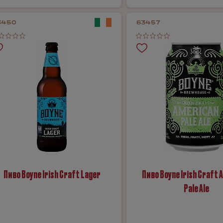
3450
63457
Пиво Boyne Irish Craft Lager
Пиво Boyne Irish Craft 
Pale Ale