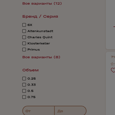
Все варианты (12)
Бренд / Серия
6X
Altenkunstadt
Charles Quint
Klosterkeller
Primus
Все варианты (8)
7
Объем
0.25
0.33
0.5
0.75
От
До