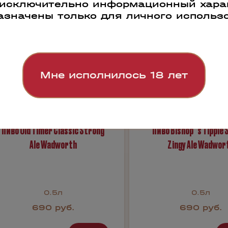
 исключительно информационный харак
азначены только для личного использ
Мне исполнилось 18 лет
Пиво Old Timer Classic Strong
Пиво Bishop`s Tipple 
Ale Wadworth
Zingy Ale Wadwor
0.5л
0.5л
690 руб.
690 руб.