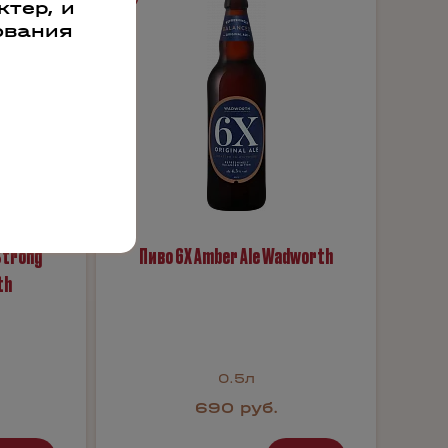
тер, и
ования
Strong
Пиво 6X Amber Ale Wadworth
th
0.5л
690 руб.