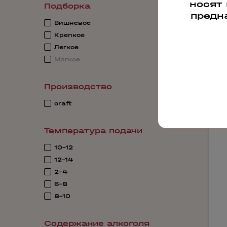
носят
Подборка
предн
Вишневое
Крепкое
Легкое
Мягкое
Производство
craft
Температура подачи
10-12
12-14
2-4
6-8
8-10
Содержание алкоголя