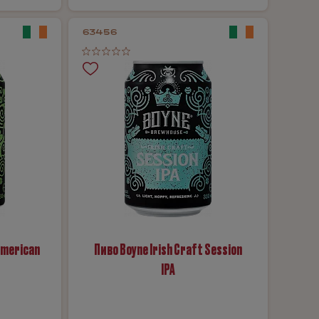
63456
American
Пиво Boyne Irish Craft Session
IPA