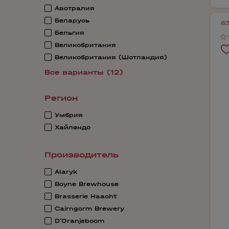
Австралия
Беларусь
6
Бельгия
Великобритания
Великобритания (Шотландия)
Все варианты (12)
Регион
Умбрия
Хайлэндс
Производитель
Alaryk
Boyne Brewhouse
Brasserie Haacht
Cairngorm Brewery
D’Oranjeboom