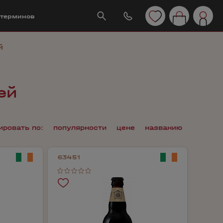
 терминов
й
ей
ировать по:
популярности
цене
названию
63451