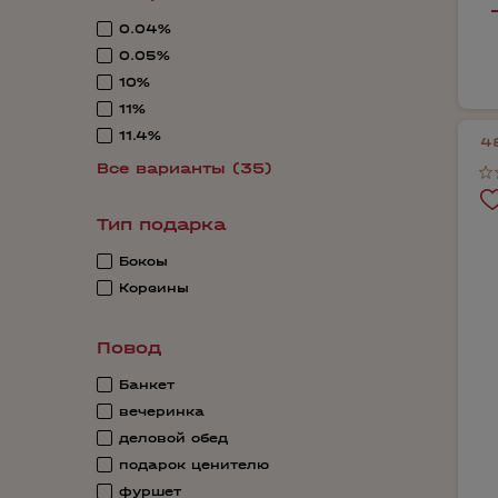
0.04%
0.05%
10%
11%
11.4%
4
Все варианты (35)
Тип подарка
Боксы
Корзины
Повод
Банкет
вечеринка
деловой обед
подарок ценителю
фуршет