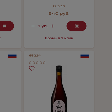
0.33л
540 руб.
к
Бронь в 1 клик
65224