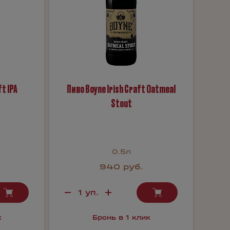
t IPA
Пиво Boyne Irish Craft Oatmeal
Stout
0.5л
940 руб.
к
Бронь в 1 клик