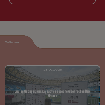
События
23.07.2026
Luding Group приняла участие в шестом Волга-Дон Вин
Фесте