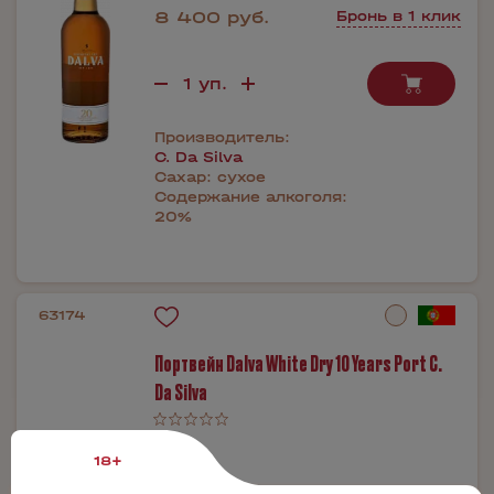
8 400 руб.
Бронь в 1 клик
Производитель:
C. Da Silva
Сахар:
сухое
Содержание алкоголя:
20%
63174
Портвейн Dalva White Dry 10 Years Port C.
Da Silva
0.75л
18+