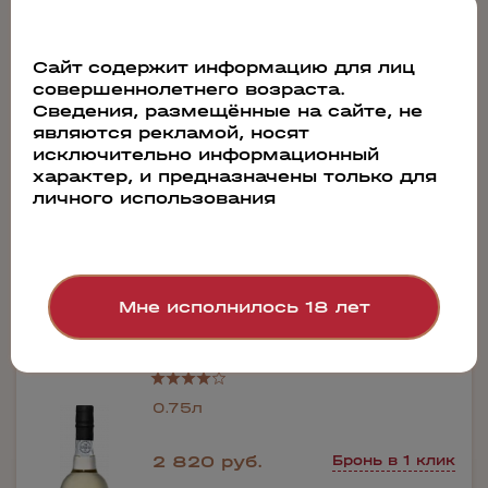
5 040 руб.
Бронь в 1 клик
Сайт содержит информацию для лиц
совершеннолетнего возраста.
Сведения, размещённые на сайте, не
Производитель:
являются рекламой, носят
C. Da Silva
исключительно информационный
Сахар:
сухое
характер, и предназначены только для
Содержание алкоголя:
личного использования
20%
Мне исполнилось 18 лет
63183
Портвейн Dalva White Dry Porto C. Da Silva
0.75л
2 820 руб.
Бронь в 1 клик