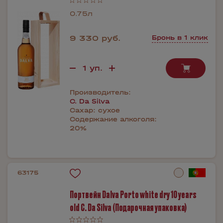
0.75л
9 330 руб.
Бронь в 1 клик
Производитель:
C. Da Silva
Сахар:
сухое
Содержание алкоголя:
20%
63175
Портвейн Dalva Porto white dry 10 years
old C. Da Silva (Подарочная упаковка)