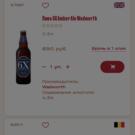
57967
Пиво 6X Amber Ale Wadworth
0.5л
690 руб.
Бронь в 1 клик
Производитель:
Wadworth
Содержание алкоголя:
4.3%
56511