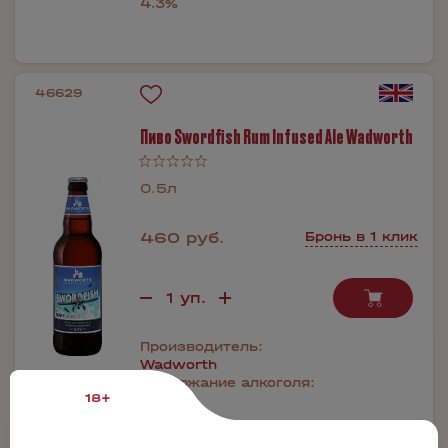
4.3%
46629
Пиво Swordfish Rum Infused Ale Wadworth
0.5л
460 руб.
Бронь в 1 клик
Производитель:
Wadworth
Содержание алкоголя:
18+
0.05%