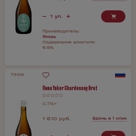
Производитель:
Якорь
Содержание алкоголя:
6.5%
73109
Пиво Yakor Chardonnay Brut
0.75л
1 610 руб.
Бронь в 1 клик