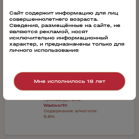
Сайт содержит информацию для лиц
65996
совершеннолетнего возраста.
Сведения, размещённые на сайте, не
Пиво Old Timer Classic Strong Ale
являются рекламой, носят
Wadworth
исключительно информационный
характер, и предназначены только для
личного использования
0.5л
690 руб.
Бронь в 1 клик
Мне исполнилось 18 лет
Производитель:
Wadworth
Содержание алкоголя:
5.8%