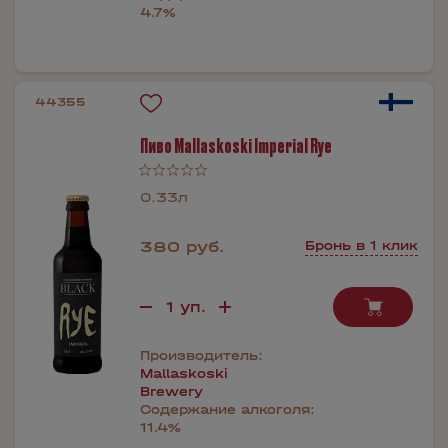
4.7%
44355
Пиво Mallaskoski Imperial Rye
0.33л
380 руб.
Бронь в 1 клик
Производитель:
Mallaskoski
Brewery
Содержание алкоголя:
11.4%