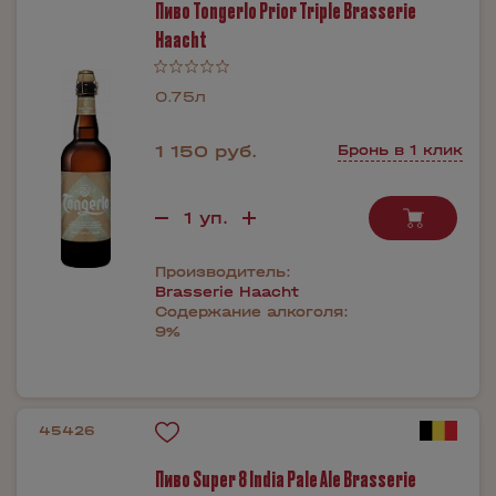
Пиво Tongerlo Prior Triple Brasserie
Haacht
0.75л
1 150 руб.
Бронь в 1 клик
Производитель:
Brasserie Haacht
Содержание алкоголя:
9%
45426
Пиво Super 8 India Pale Ale Brasserie