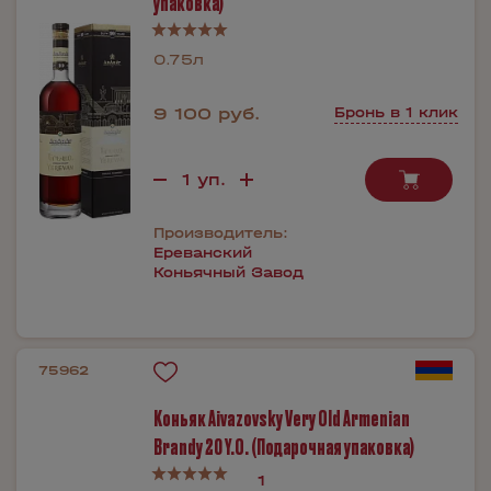
упаковка)
0.75л
9 100 руб.
Бронь в 1 клик
Производитель:
Ереванский
Коньячный Завод
75962
Коньяк Aivazovsky Very Old Armenian
Brandy 20 Y.O. (Подарочная упаковка)
1