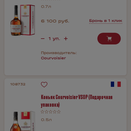
0.7л
6 100 руб.
Бронь в 1 клик
Производитель:
Courvoisier
108732
Коньяк Courvoisier VSOP (Подарочная
упаковка)
0.5л