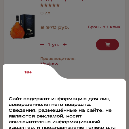
0.7л
8 970 руб.
Бронь в 1 клик
Производитель:
Meukow
18+
73661
Сайт содержит информацию для лиц
Коньяк Meukow Cognac VS (Подарочная
совершеннолетнего возраста.
упаковка)
Сведения, размещённые на сайте, не
являются рекламой, носят
исключительно информационный
0.7л
характер, и предназначены только для