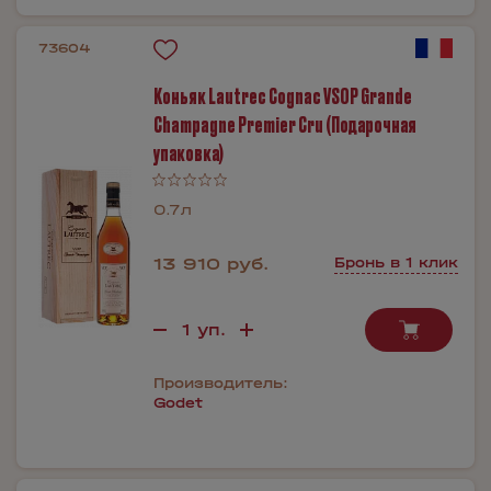
73604
Коньяк Lautrec Cognac VSOP Grande
Champagne Premier Cru (Подарочная
упаковка)
0.7л
13 910 руб.
Бронь в 1 клик
Производитель:
Godet