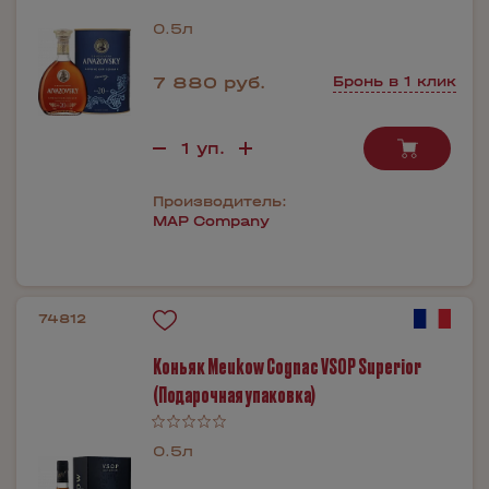
0.5л
7 880 руб.
Бронь в 1 клик
Производитель:
MAP Company
74812
Коньяк Meukow Cognac VSOP Superior
(Подарочная упаковка)
0.5л