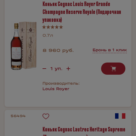
Коньяк Cognac Louis Royer Grande
Champagne Reserve Royale (Подарочная
упаковка)
0.7л
8 960 руб.
Бронь в 1 клик
Производитель:
Louis Royer
56494
Коньяк Cognac Lautrec Heritage Supreme