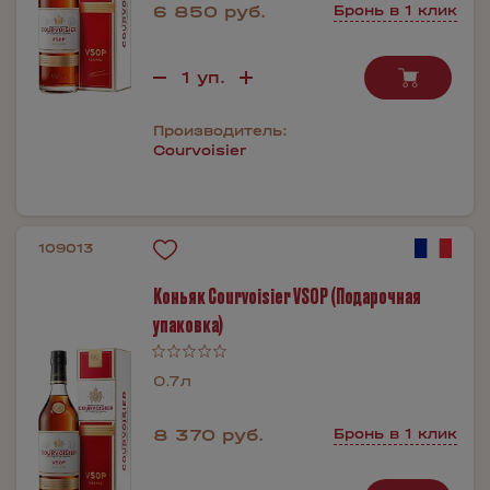
6 850 руб.
Бронь в 1 клик
Производитель:
Courvoisier
109013
Коньяк Courvoisier VSOP (Подарочная
упаковка)
0.7л
8 370 руб.
Бронь в 1 клик