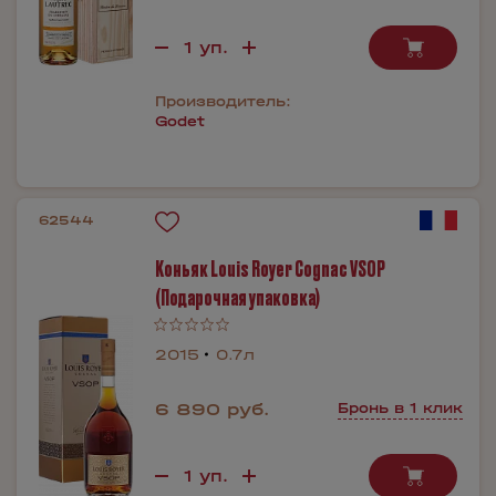
Производитель:
Godet
62544
Коньяк Louis Royer Cognac VSOP
(Подарочная упаковка)
2015
0.7л
6 890 руб.
Бронь в 1 клик