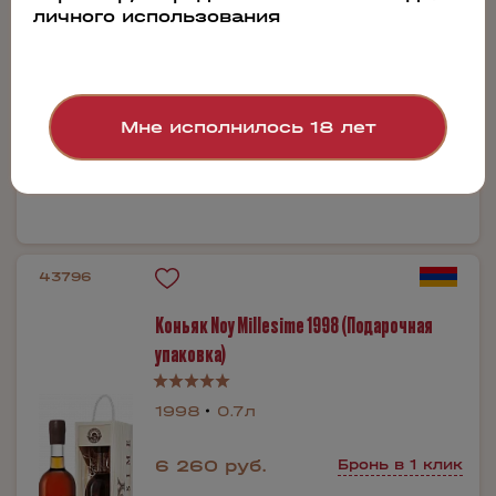
личного использования
7 540 руб.
Бронь в 1 клик
Мне исполнилось 18 лет
Производитель:
Meukow
43796
Коньяк Noy Millesime 1998 (Подарочная
упаковка)
1998
0.7л
6 260 руб.
Бронь в 1 клик