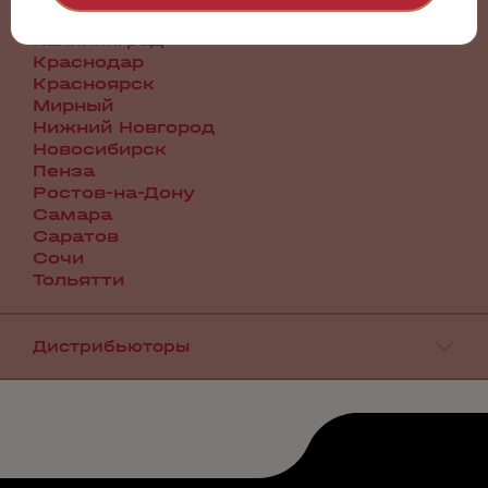
Иркутск
Калининград
Краснодар
Красноярск
Мирный
Нижний Новгород
Новосибирск
Пенза
Ростов-на-Дону
Самара
Саратов
Сочи
Тольятти
Дистрибьюторы