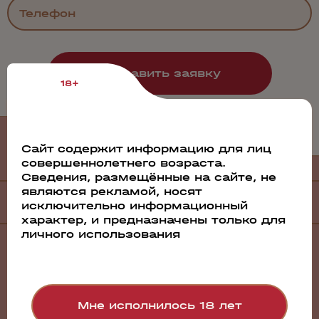
18+
Филиалы
и дистрибьюторы
Сайт содержит информацию для лиц
совершеннолетнего возраста.
Сведения, размещённые на сайте, не
являются рекламой, носят
Филиалы
исключительно информационный
характер, и предназначены только для
личного использования
Санкт-Петербург
Барнаул
Братск
Волгоград
Воронеж
Мне исполнилось 18 лет
Екатеринбург