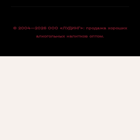
© 2004—2026 OOO «ЛУДИНГ»: продажа хороших
алкогольных напитков оптом.