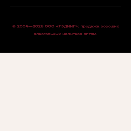
© 2004—2026 OOO «ЛУДИНГ»: продажа хороших
алкогольных напитков оптом.