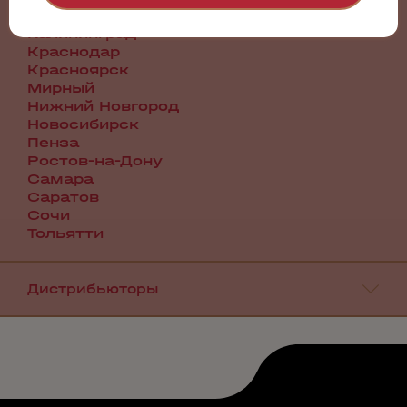
Иркутск
Калининград
Краснодар
Красноярск
Мирный
Нижний Новгород
Новосибирск
Пенза
Ростов-на-Дону
Самара
Саратов
Сочи
Тольятти
Дистрибьюторы