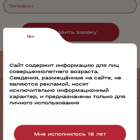
18+
Филиалы
и дистрибьюторы
Сайт содержит информацию для лиц
совершеннолетнего возраста.
Сведения, размещённые на сайте, не
являются рекламой, носят
Филиалы
исключительно информационный
характер, и предназначены только для
личного использования
Санкт-Петербург
Барнаул
Братск
Волгоград
Воронеж
Мне исполнилось 18 лет
Екатеринбург