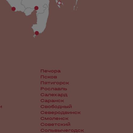
Печора
Псков
Пятигорск
Рославль
Салехард
Саранск
и
Свободный
Северодвинск
Смоленск
Советский
Сольвычегодск