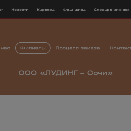
ог
Новости
Карьера
Франшиза
Cловарь винных
 нас
Филиалы
Процесс заказа
Контак
ООО «ЛУДИНГ – Сочи»