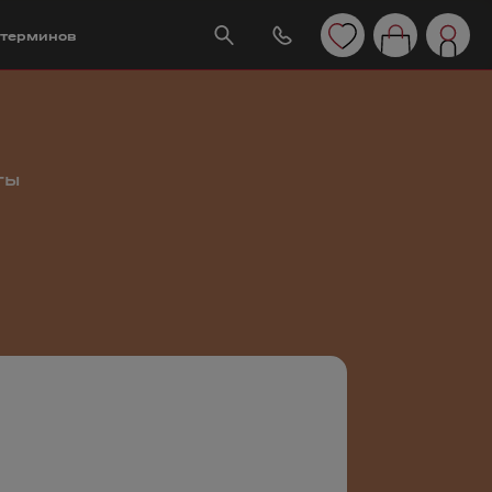
 терминов
ты