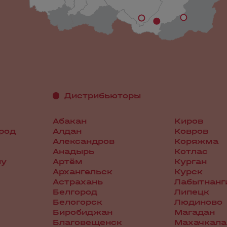
Дистрибьюторы
Абакан
Киров
род
Алдан
Ковров
Александров
Коряжма
Анадырь
Котлас
ну
Артём
Курган
Архангельск
Курск
Астрахань
Лабытнанг
Белгород
Липецк
Белогорск
Людиново
Биробиджан
Магадан
Благовещенск
Махачкала