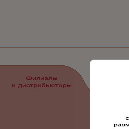
Филиалы
и дистрибьюторы
разм