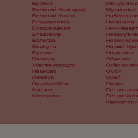
Брянск
Мичуринск
Великий Новгород
Мурманск
Великий Устюг
Набережн
Владивосток
Нерюнгри
Владикавказ
Нижневарт
Владимир
Новокузне
Вологда
Новомоско
Воркута
Новый Уре
Вуктыл
Норильск
Вязьма
Обнинск
Железноводск
Олёкминс
Иваново
Омск
Ижевск
Орел
Йошкар-Ола
Певек
Казань
Петрозаво
Кемерово
Петропавл
Камчатски