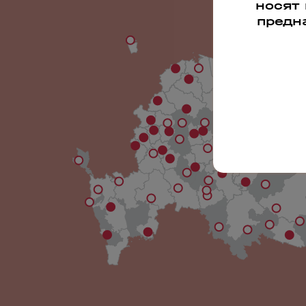
носят
предн