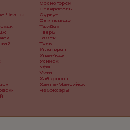
Сосногорск
Ставрополь
ые Челны
Сургут
Сыктывкар
овск
Тамбов
цк
Тверь
вск
Томск
нгой
Тула
Углегорск
Улан-Удэ
к
Усинск
Уфа
Ухта
Хабаровск
дск
Ханты-Мансийск
овск-
Чебоксары
й