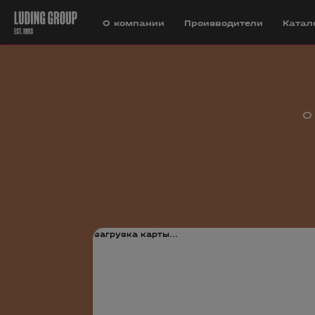
О компании
Производители
Катал
О
загрузка карты...