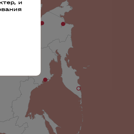
тер, и
ования