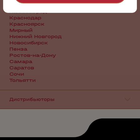
Иркутск
Калининград
Краснодар
Красноярск
Мирный
Нижний Новгород
Новосибирск
Пенза
Ростов-на-Дону
Самара
Саратов
Сочи
Тольятти
Дистрибьюторы