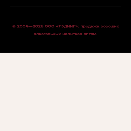
© 2004—2026 OOO «ЛУДИНГ»: продажа хороших
алкогольных напитков оптом.