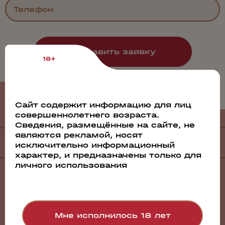
18+
Филиалы
и дистрибьюторы
Сайт содержит информацию для лиц
совершеннолетнего возраста.
Сведения, размещённые на сайте, не
являются рекламой, носят
Филиалы
исключительно информационный
характер, и предназначены только для
личного использования
Санкт-Петербург
Барнаул
Братск
Волгоград
Воронеж
Мне исполнилось 18 лет
Екатеринбург