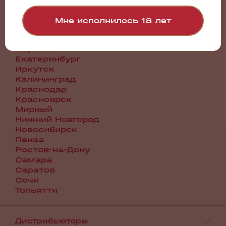
Санкт-Петербург
Барнаул
Мне исполнилось 18 лет
Братск
Волгоград
Воронеж
Екатеринбург
Иркутск
Калининград
Краснодар
Красноярск
Мирный
Нижний Новгород
Новосибирск
Пенза
Ростов-на-Дону
Самара
Саратов
Сочи
Тольятти
Дистрибьюторы