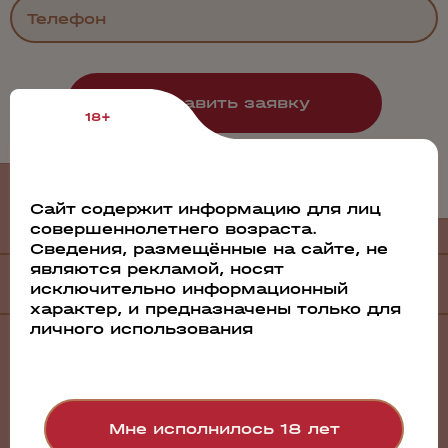
18+
Филиалы
и дистрибьюторы
Сайт содержит информацию для лиц
совершеннолетнего возраста.
Сведения, размещённые на сайте, не
являются рекламой, носят
Филиалы
исключительно информационный
характер, и предназначены только для
личного использования
Санкт-Петербург
Барнаул
Братск
Волгоград
Воронеж
Мне исполнилось 18 лет
Екатеринбург