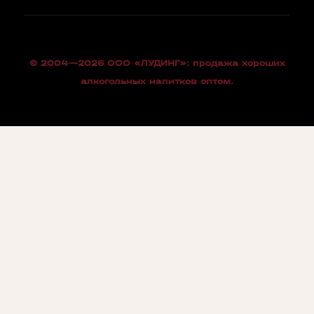
© 2004—2026 OOO «ЛУДИНГ»: продажа хороших
алкогольных напитков оптом.