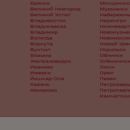
Брянск
Мичуринск
Великий Новгород
Мурманск
Великий Устюг
Набережн
Владивосток
Нерюнгри
Владикавказ
Нижневарт
Владимир
Новокузне
Вологда
Новомоско
Воркута
Новый Уре
Вуктыл
Норильск
Вязьма
Обнинск
Железноводск
Олёкминс
Иваново
Омск
Ижевск
Орел
Йошкар-Ола
Певек
Казань
Петрозаво
Кемерово
Петропавл
Камчатски