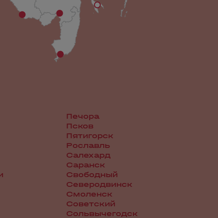
Печора
Псков
Пятигорск
Рославль
Салехард
Саранск
и
Свободный
Северодвинск
Смоленск
Советский
Сольвычегодск