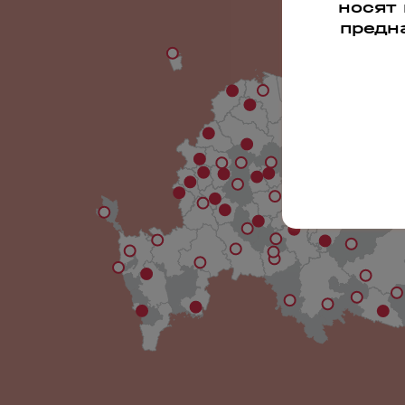
носят
предн