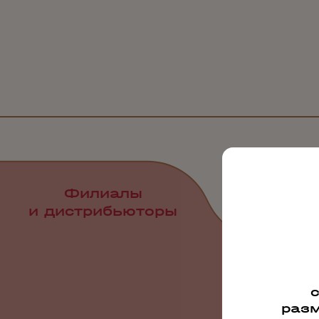
Филиалы
и дистрибьюторы
разм