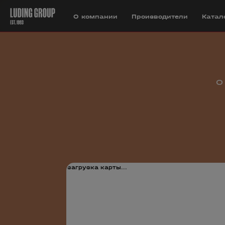
О компании
Производители
Катал
О
загрузка карты...