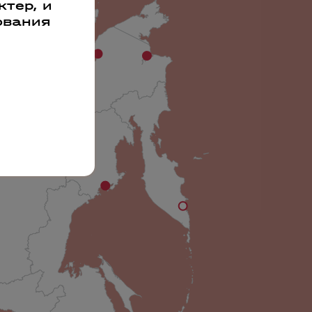
тер, и
ования