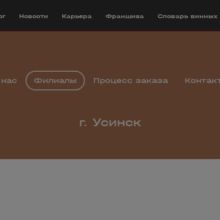
ог
Новости
Карьера
Франшиза
Cловарь винных
 нас
Филиалы
Процесс заказа
Контак
г. Усинск