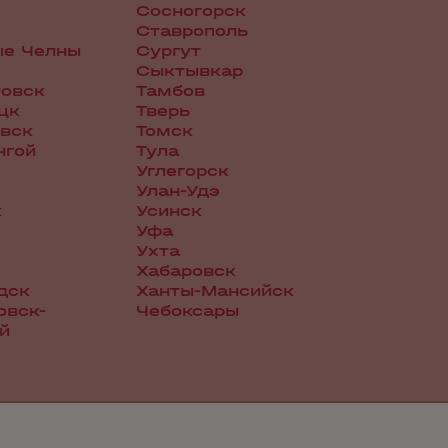
Сосногорск
Ставрополь
ые Челны
Сургут
Сыктывкар
овск
Тамбов
цк
Тверь
вск
Томск
нгой
Тула
Углегорск
Улан-Удэ
к
Усинск
Уфа
Ухта
Хабаровск
дск
Ханты-Мансийск
овск-
Чебоксары
й