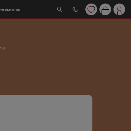
 терминов
ты