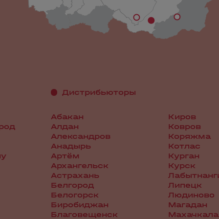
Дистрибьюторы
Абакан
Киров
род
Алдан
Ковров
Александров
Коряжма
Анадырь
Котлас
ну
Артём
Курган
Архангельск
Курск
Астрахань
Лабытнанг
Белгород
Липецк
Белогорск
Людиново
Биробиджан
Магадан
Благовещенск
Махачкала