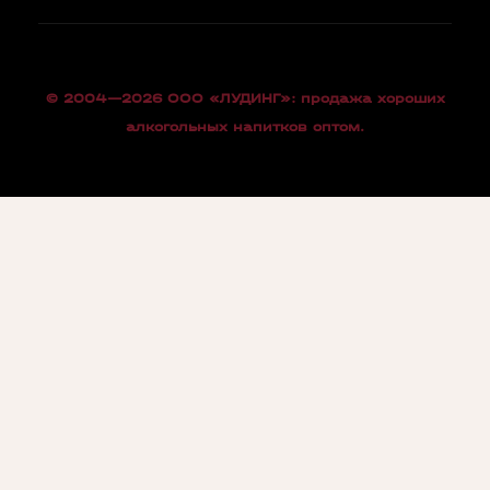
© 2004—2026 OOO «ЛУДИНГ»: продажа хороших
алкогольных напитков оптом.