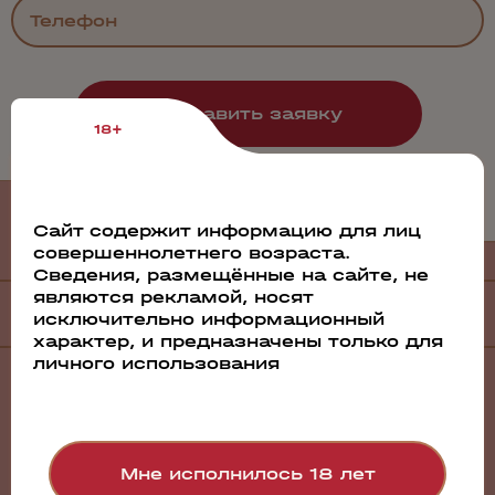
18+
Филиалы
и дистрибьюторы
Сайт содержит информацию для лиц
совершеннолетнего возраста.
Сведения, размещённые на сайте, не
являются рекламой, носят
Филиалы
исключительно информационный
характер, и предназначены только для
личного использования
Санкт-Петербург
Барнаул
Братск
Волгоград
Воронеж
Мне исполнилось 18 лет
Екатеринбург