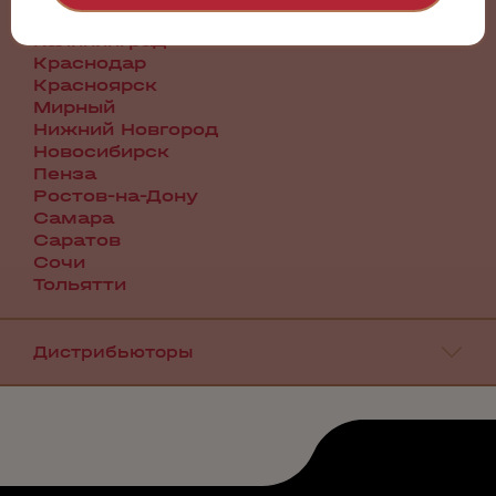
Иркутск
Калининград
Краснодар
Красноярск
Мирный
Нижний Новгород
Новосибирск
Пенза
Ростов-на-Дону
Самара
Саратов
Сочи
Тольятти
Дистрибьюторы