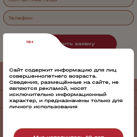
18+
Филиалы
Сайт содержит информацию для лиц
и дистрибьюторы
совершеннолетнего возраста.
Сведения, размещённые на сайте, не
являются рекламой, носят
исключительно информационный
Филиалы
характер, и предназначены только для
личного использования
Санкт-Петербург
Барнаул
Братск
Волгоград