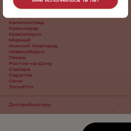
Мне исполнилось 18 лет
Воронеж
Екатеринбург
Иркутск
Калининград
Краснодар
Красноярск
Мирный
Нижний Новгород
Новосибирск
Пенза
Ростов-на-Дону
Самара
Саратов
Сочи
Тольятти
Дистрибьюторы