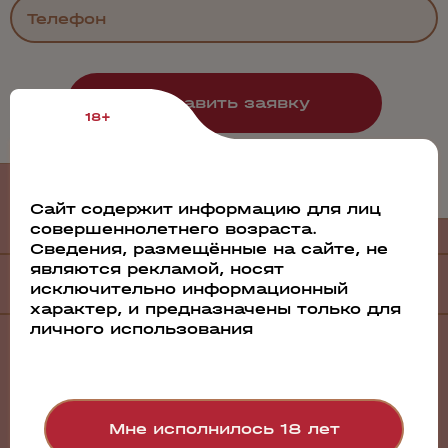
18+
Филиалы
и дистрибьюторы
Сайт содержит информацию для лиц
совершеннолетнего возраста.
Сведения, размещённые на сайте, не
являются рекламой, носят
Филиалы
исключительно информационный
характер, и предназначены только для
личного использования
Санкт-Петербург
Барнаул
Братск
Волгоград
Воронеж
Мне исполнилось 18 лет
Екатеринбург