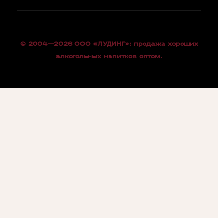
© 2004—2026 OOO «ЛУДИНГ»: продажа хороших
алкогольных напитков оптом.